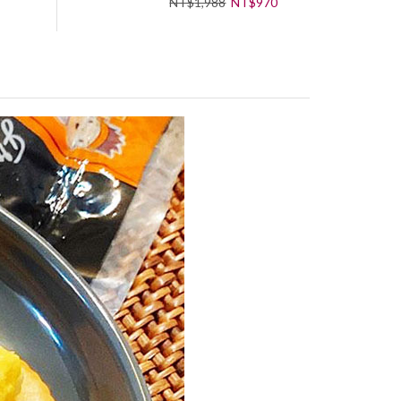
NT$
1,988
NT$
970