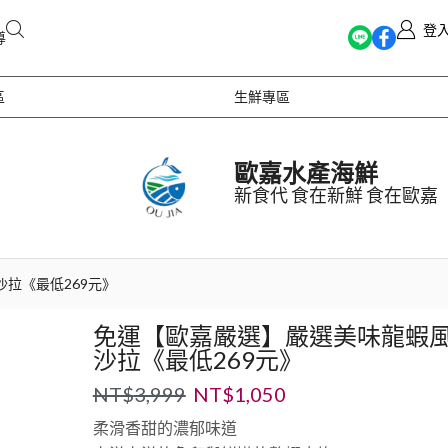
登
導
區
生鮮專區
歐嘉水產海鮮
新食代 食在新鮮 食在歐嘉
拉《最低269元》
免運【歐嘉嚴選】嚴選美味龍蝦
沙拉《最低269元》
NT$
3,999
NT$
1,050
柔滑香甜的濃郁味道
