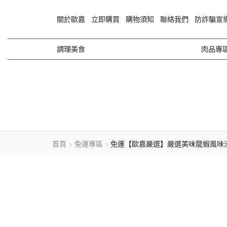
關於歐嘉
立即購買
購物須知
聯絡我們
防詐騙宣
調理美食
肉品專
首頁
免運專區
免運【歐嘉嚴選】嚴選美味龍蝦風味沙