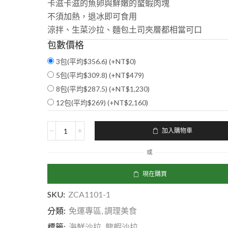
卡滋卡滋的魚卵與鮮嫩的螯蝦肉塊

不須加熱，退冰即可食用

涼拌、生菜沙拉、麵包土司夾層都相當可口
包數價格
3包(平均$356.6) (+
NT$
0
)
5包(平均$309.8) (+
NT$
479
)
8包(平均$287.5) (+
NT$
1,230
)
12包(平均$269) (+
NT$
2,160
)
加入購物車
或
現在購買
SKU:
ZCA1101-1
分類:
免運專區
,
調理美食
標籤:
海鮮沙拉
,
龍蝦沙拉