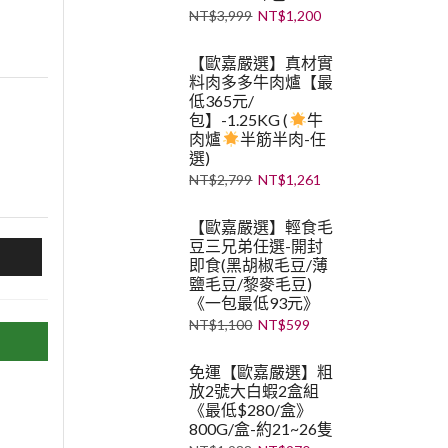
NT$
3,999
NT$
1,200
【歐嘉嚴選】真材實
料肉多多牛肉爐【最
低365元/
包】-1.25KG (
牛
肉爐
半筋半肉-任
選)
NT$
2,799
NT$
1,261
【歐嘉嚴選】輕食毛
豆三兄弟任選-開封
即食(黑胡椒毛豆/薄
鹽毛豆/黎麥毛豆)
《一包最低93元》
NT$
1,100
NT$
599
免運【歐嘉嚴選】粗
放2號大白蝦2盒組
《最低$280/盒》
800G/盒-約21~26隻