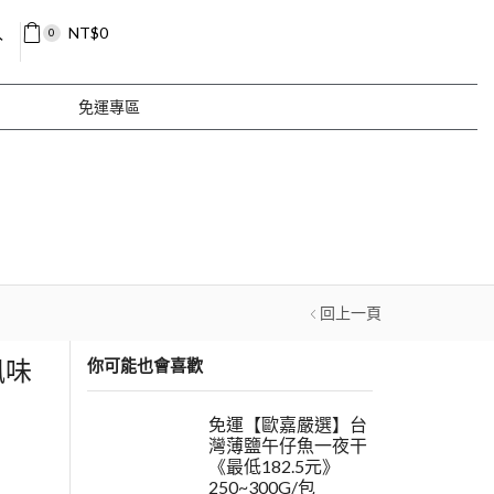
入
NT$
0
0
免運專區
回上一頁
風味
你可能也會喜歡
免運【歐嘉嚴選】台
灣薄鹽午仔魚一夜干
《最低182.5元》
250~300G/包