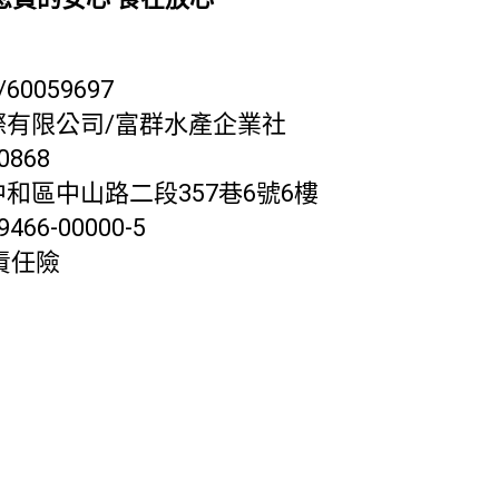
60059697
際有限公司/富群水產企業社
868
和區中山路二段357巷6號6樓
66-00000-5
責任險