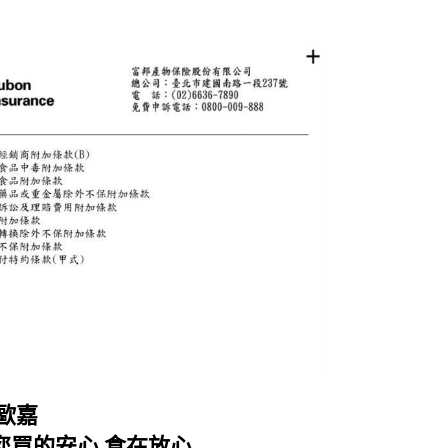
歐嘉
您買的安心 食在放心