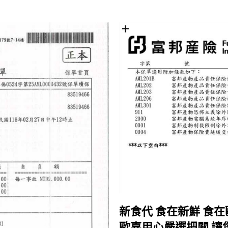
新食代 食在新鮮 食在
歐嘉用心嚴選把關 讓