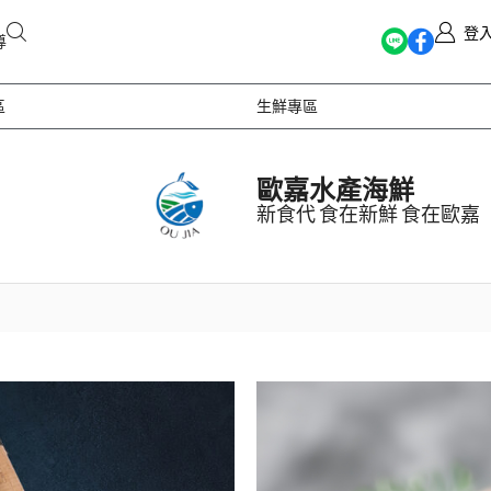
登
導
區
生鮮專區
歐嘉水產海鮮
新食代 食在新鮮 食在歐嘉