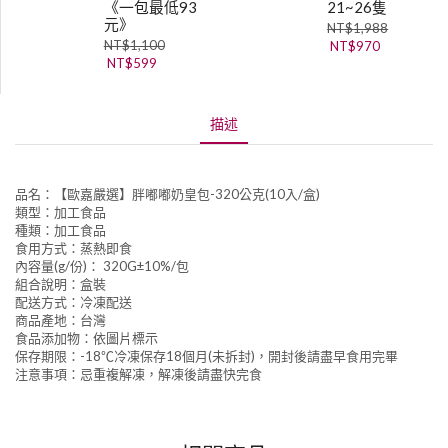
《一包最低93
21~26隻
元》
NT$
1,988
NT$
1,100
NT$
970
NT$
599
描述
品名：【歐嘉嚴選】胖嘟嘟奶皇包-320公克(10入/盒)
類型：加工食品
種類：加工食品
食用方式：蒸熱即食
內容量(g/份)： 320G±10%/包
組合說明：盒裝
配送方式：冷凍配送
商品產地：台灣
食品添加物：依圖片標示
保存期限：-18℃冷凍保存18個月(未拆封)，開封後請盡早食用完畢
注意事項：忌重複解凍，解凍後請盡快完食