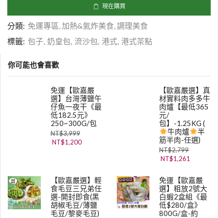
現在購買
分類:
免運專區
,
加熱&氣炸美食
,
調理美食
標籤:
包子
,
奶皇包
,
流沙包
,
港式
,
港式茶點
你可能也會喜歡
免運【歐嘉嚴
【歐嘉嚴選】真
選】台灣薄鹽午
材實料肉多多牛
仔魚一夜干《最
肉爐【最低365
低182.5元》
元/
250~300G/包
包】-1.25KG (
牛肉爐
半
NT$
3,999
筋半肉-任選)
NT$
1,200
NT$
2,799
NT$
1,261
【歐嘉嚴選】輕
免運【歐嘉嚴
食毛豆三兄弟任
選】粗放2號大
選-開封即食(黑
白蝦2盒組《最
胡椒毛豆/薄鹽
低$280/盒》
毛豆/黎麥毛豆)
800G/盒-約