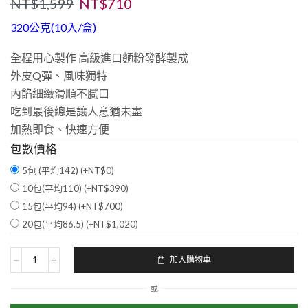
NT$
1,599
NT$
710
320公克(10入/盒)
全程用心製作 高級進口麵粉發酵製成
外皮Q彈、風味獨特
內餡細緻滑順不膩口
吃到最後總是讓人意猶未盡
加熱即食、快速方便
包數價格
5包 (平均142) (+
NT$
0
)
10包(平均110) (+
NT$
390
)
15包(平均94) (+
NT$
700
)
20包(平均86.5) (+
NT$
1,020
)
加入購物車
或