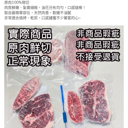
原肉100%現切
肉質鮮嫩、紮實細緻，油花分布均勻，口感啵棒！
取自最精華部位，天然肉香，軟嫩不油膩
非常適合燒烤、乾煎，口感擄獲不少饕客的心~