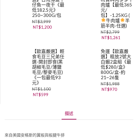
仔魚一夜干《最
肉爐【最低365
低182.5元》
元/
250~300G/包
包】-1.25KG (
牛肉爐
半
NT$
3,999
筋半肉-任選)
NT$
1,200
NT$
2,799
NT$
1,261
【歐嘉嚴選】輕
免運【歐嘉嚴
食毛豆三兄弟任
選】粗放2號大
選-開封即食(黑
白蝦2盒組《最
胡椒毛豆/薄鹽
低$280/盒》
毛豆/黎麥毛豆)
800G/盒-約
《一包最低93
21~26隻
元》
NT$
1,988
NT$
1,100
NT$
970
NT$
599
描述
來自美國安格斯的翼板與板腱牛排