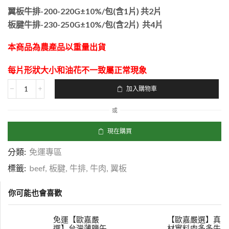
翼板牛排-200-220G±10%/包(含1片) 共2片
板腱牛排-230-250G±10%/包(含2片) 共4片
本商品為農產品以重量出貨
每片形狀大小和油花不一致屬正常現象
加入購物車
或
現在購買
分類:
免運專區
標籤:
beef
,
板腱
,
牛排
,
牛肉
,
翼板
你可能也會喜歡
免運【歐嘉嚴
【歐嘉嚴選】真
選】台灣薄鹽午
材實料肉多多牛