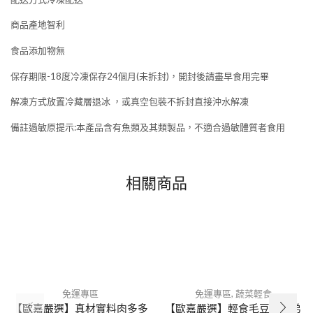
商品產地智利
食品添加物無
保存期限-18度冷凍保存24個月(未拆封)，開封後請盡早食用完畢
解凍方式放置冷藏層退冰 ，或真空包裝不拆封直接沖水解凍
備註過敏原提示:本產品含有魚類及其類製品，不適合過敏體質者食用
相關商品
NEW
NEW
免運專區
免運專區
,
蔬菜輕食
【歐嘉嚴選】真材實料肉多多
【歐嘉嚴選】輕食毛豆三兄弟