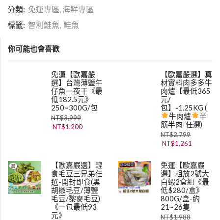
分類:
免運專區
,
海鮮專區
標籤:
智利鮭魚
,
鮭魚
你可能也會喜歡
免運【歐嘉嚴
【歐嘉嚴選】真
選】台灣薄鹽午
材實料肉多多牛
仔魚一夜干《最
肉爐【最低365
低182.5元》
元/
250~300G/包
包】-1.25KG (
牛肉爐
半
NT$
3,999
筋半肉-任選)
NT$
1,200
NT$
2,799
NT$
1,261
【歐嘉嚴選】輕
免運【歐嘉嚴
食毛豆三兄弟任
選】粗放2號大
選-開封即食(黑
白蝦2盒組《最
胡椒毛豆/薄鹽
低$280/盒》
毛豆/黎麥毛豆)
800G/盒-約
《一包最低93
21~26隻
元》
NT$
1,988