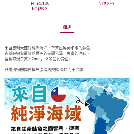
NT$
1,100
NT$
970
NT$
599
描述
來自智利大西洋純淨海洋，孕育出鮮美肥嫩的鮭魚，
肉質細嫩與散發粉橘色的美麗色澤，豊富的油脂，
富含有蛋白質、Omega-3等營養價值，
鮮甜滑嫩的肉質與魚脂編織交錯 順口而不油膩