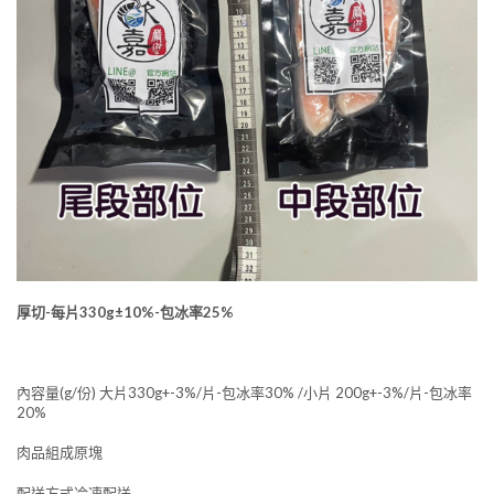
厚切-每片330g±10%-包冰率25%
內容量(g/份) 大片330g+-3%/片-包冰率30% /小片 200g+-3%/片-包冰率
20%
肉品組成原塊
配送方式冷凍配送