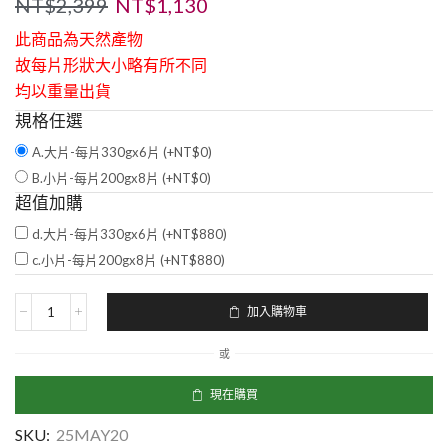
NT$
2,399
NT$
1,130
此商品為天然產物

故每片形狀大小略有所不同

均以重量出貨
規格任選
A.大片-每片330gx6片 (+
NT$
0
)
B.小片-每片200gx8片 (+
NT$
0
)
超值加購
d.大片-每片330gx6片 (+
NT$
880
)
c.小片-每片200gx8片 (+
NT$
880
)
加入購物車
或
現在購買
SKU:
25MAY20