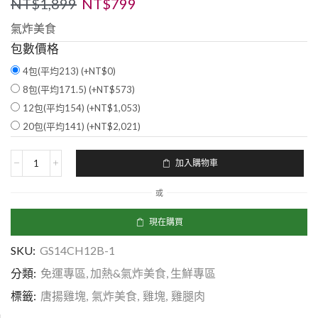
NT$
1,899
NT$
799
氣炸美食
包數價格
4包(平均213) (+
NT$
0
)
8包(平均171.5) (+
NT$
573
)
12包(平均154) (+
NT$
1,053
)
20包(平均141) (+
NT$
2,021
)
加入購物車
或
現在購買
SKU:
GS14CH12B-1
分類:
免運專區
,
加熱&氣炸美食
,
生鮮專區
標籤:
唐揚雞塊
,
氣炸美食
,
雞塊
,
雞腿肉