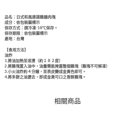
品名：日式和風唐揚雞腿肉塊
成分：依包裝圖標示
保存方式：請冷凍-18℃保存。
保存期限：依包裝圖標示
產地：台灣
【食用方法】
油炸
1.將油加熱至滾燙（約１８２度）
2.將雞塊置入油中，油量需能掩蓋整個雞塊（雞塊不可解凍）
3.小火油炸約４分鐘，至表皮變成金黃色即可。
4.將多餘之油瀝去，即成金黃可口之香酥雞塊。
相關商品
NEW