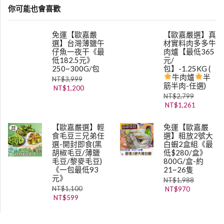
你可能也會喜歡
免運【歐嘉嚴
【歐嘉嚴選】真
選】台灣薄鹽午
材實料肉多多牛
仔魚一夜干《最
肉爐【最低365
低182.5元》
元/
250~300G/包
包】-1.25KG (
牛肉爐
半
NT$
3,999
筋半肉-任選)
NT$
1,200
NT$
2,799
NT$
1,261
【歐嘉嚴選】輕
免運【歐嘉嚴
食毛豆三兄弟任
選】粗放2號大
選-開封即食(黑
白蝦2盒組《最
胡椒毛豆/薄鹽
低$280/盒》
毛豆/黎麥毛豆)
800G/盒-約
《一包最低93
21~26隻
元》
NT$
1,988
NT$
1,100
NT$
970
NT$
599