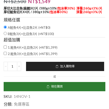
NT$
2,500
NT$
1,549
厚切大比目魚(扁鱈)
X2
片 /380g±10%
(包冰率30%) 淨重:260g±3%/片
厚切鮭魚切片X4
片 /
380g±10%
(包冰率30%) 淨重:260g±3%/片
規格任選
A鮭魚4片+比目魚2片 (+
NT$
0
)
B鮭魚3片+比目魚3片 (+
NT$
100
)
超值加購
1.鮭魚4片+比目魚2片 (+
NT$
1,399
)
2.鮭魚3片+比目魚3片 (+
NT$
1,399
)
加入購物車
或
現在購買
SKU:
14NOV-1
分類:
免運專區