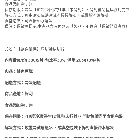
食品添加物：無
保存期限：冷凍-18℃冷凍保存1年〈未開封〉，開封後請儘早食用完畢
解凍方式：可由冷凍庫轉冷藏室慢慢解凍，或置於室溫解凍
真空包裝，可直接沖水解凍”
備註：過敏原提示:本產品含有魚類及其製品，不適合其過敏體質者食用
品名：【歐嘉嚴選】厚切鮭魚切片
內容量(g/份)
380g/片-包冰率30% 淨重:266g±3%/片
肉品：鮭魚原塊
配送方式：冷凍配送
商品產地：智利
食品添加物：無
保存期限：-18度冷凍保存12個月(未拆封)，開封後請盡早食用完畢
解凍方式：放置冷藏層退冰 ，或真空包裝不拆封直接沖水解凍