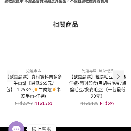
過敏原提示:本產品含有魚類及其製品，不適合過敏體質者食用
相關商品
NEW
NEW
免運專區
免運專區
,
蔬菜輕食
【歐嘉嚴選】真材實料肉多多
【歐嘉嚴選】輕食毛豆三兄弟
牛肉爐【最低365元/
任選-開封即食(黑胡椒毛豆/薄
包】-1.25KG (
牛肉爐
半
鹽毛豆/黎麥毛豆)《一包最低
筋半肉-任選)
93元》
NT$
2,799
NT$
1,261
NT$
1,100
NT$
599
線上客服