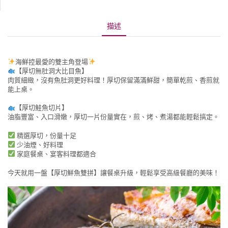
描述
海鮮控最愛的雙主角登場
【厚切無肚洞大比目魚】
肉質細緻，沒有魚肚洞更好料理！厚切保留滿滿鮮甜，簡單乾煎、香煎就
能上桌。
【厚切鮭魚切片】
油脂豐富、入口滑嫩，厚切一片份量實在，煎、烤、煮湯都能輕鬆搞定。
精選厚切，份量十足
少油煙、好料理
家庭餐桌、宴客料理都適合
今天就用一盤【厚切鮮魚雙拼】讓餐桌升級，輕鬆享受高級餐廳的美味！