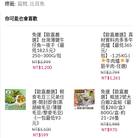
標籤:
扁鱈
,
比目魚
你可能也會喜歡
免運【歐嘉嚴
【歐嘉嚴選】真
選】台灣薄鹽午
材實料肉多多牛
仔魚一夜干《最
肉爐【最低365
低182.5元》
元/
250~300G/包
包】-1.25KG (
牛肉爐
半
NT$
3,999
筋半肉-任選)
NT$
1,200
NT$
2,799
NT$
1,261
【歐嘉嚴選】輕
免運【歐嘉嚴
食毛豆三兄弟任
選】粗放2號大
選-開封即食(黑
白蝦2盒組《最
胡椒毛豆/薄鹽
低$280/盒》
毛豆/黎麥毛豆)
800G/盒-約
《一包最低93
21~26隻
元》
NT$
1,988
NT$
1,100
NT$
970
NT$
599