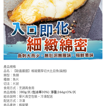
產品規格
品名：【歐嘉嚴選】格陵蘭厚切大比目魚(扁鱈)
類型：魚類
種類：魚片
切法：片狀
食用方式：烹調再食用
商品規格：3
80g/片 (包冰率30%) 淨重:266g±3%/片
組合說明：單片真空包裝。冷凍配送
配送方式：冷凍
商品產地：格陵蘭