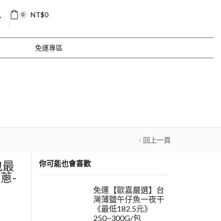
入
NT$
0
0
免運專區
回上一頁
包最
你可能也會喜歡
蔥-
免運【歐嘉嚴選】台
灣薄鹽午仔魚一夜干
《最低182.5元》
250~300G/包