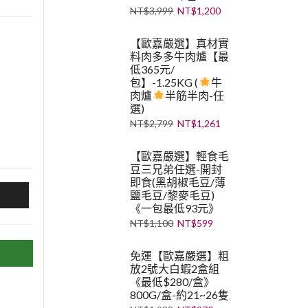
NT$
3,999
NT$
1,200
【歐嘉嚴選】真材實
料肉多多牛肉爐【最
低365元/
包】-1.25KG (
牛
肉爐
半筋半肉-任
選)
NT$
2,799
NT$
1,261
【歐嘉嚴選】輕食毛
豆三兄弟任選-開封
即食(黑胡椒毛豆/薄
鹽毛豆/黎麥毛豆)
《一包最低93元》
NT$
1,100
NT$
599
免運【歐嘉嚴選】粗
放2號大白蝦2盒組
《最低$280/盒》
800G/盒-約21~26隻