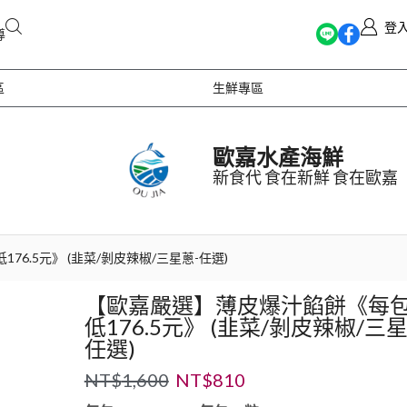
登
導
區
生鮮專區
歐嘉水產海鮮
新食代 食在新鮮 食在歐嘉
6.5元》 (韭菜/剝皮辣椒/三星蔥-任選)
【歐嘉嚴選】薄皮爆汁餡餅《每
低176.5元》 (韭菜/剝皮辣椒/三星
任選)
NT$
1,600
NT$
810