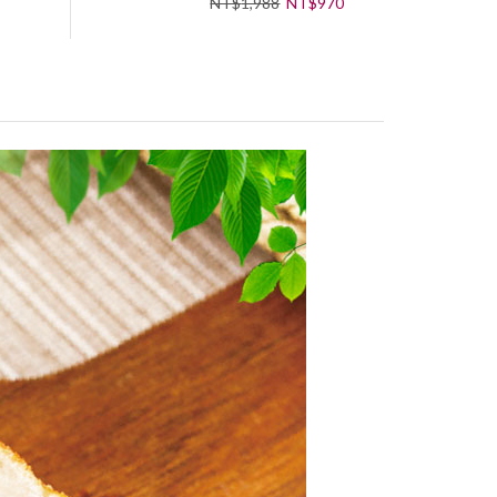
NT$
1,988
NT$
970