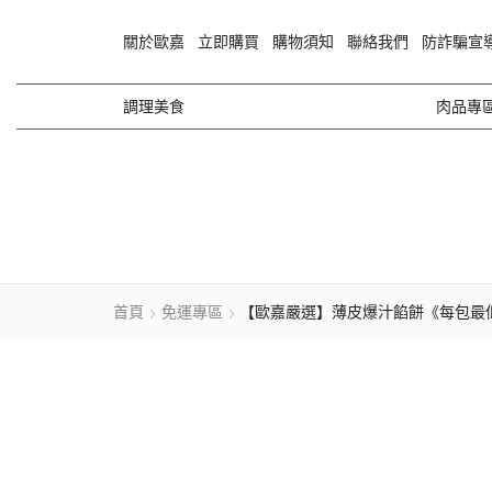
關於歐嘉
立即購買
購物須知
聯絡我們
防詐騙宣
調理美食
肉品專
首頁
免運專區
【歐嘉嚴選】薄皮爆汁餡餅《每包最低17