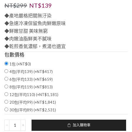
NT$
299
NT$
139
◆產地嚴格把關無汙染
◆急速冷凍保留魚肉鮮嫩原味
◆鮮嫩甘甜 美味無窮
◆肉嫩油脂鮮美不膩味
◆乾煎香氣濃郁，煮湯也適宜
包數價格
1包 (+
NT$
0
)
4包(平均139) (+
NT$
417
)
6包(平均133) (+
NT$
659
)
8包(平均119) (+
NT$
813
)
12包(平均110) (+
NT$
1,181
)
20包(平均99) (+
NT$
1,841
)
30包(平均89) (+
NT$
2,531
)
加入購物車