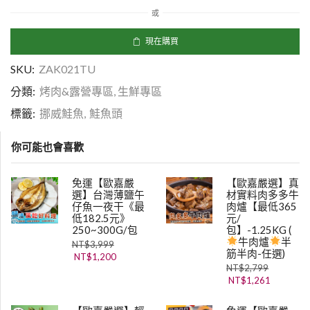
或
現在購買
SKU:
ZAK021TU
分類:
烤肉&露營專區
,
生鮮專區
標籤:
挪威鮭魚
,
鮭魚頭
你可能也會喜歡
免運【歐嘉嚴
【歐嘉嚴選】真
選】台灣薄鹽午
材實料肉多多牛
仔魚一夜干《最
肉爐【最低365
低182.5元》
元/
250~300G/包
包】-1.25KG (
牛肉爐
半
NT$
3,999
筋半肉-任選)
NT$
1,200
NT$
2,799
NT$
1,261