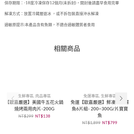
保存期限：-18度冷凍保存12個月(未拆封)，開封後請盡早食用完畢
解凍方式：放置冷藏層退冰 ，或不拆包裝直接沖水解凍
過敏原提示:本產品含有魚類，不適合過敏體質者食用
相關商品
生鮮專區
,
肉品專區
免運專區
,
生鮮專區
【歐嘉嚴選】美國牛五花火鍋
免運【歐嘉嚴選】鮮凍劍齒鰈
燒烤兩用肉片-200G
魚6片組- 200~300G/片寶寶
魚
NT$
299
NT$
138
NT$
1,899
NT$
799