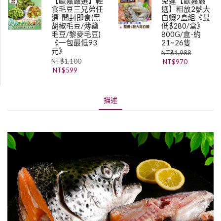
【歐嘉嚴選】輕
免運【歐嘉嚴
食毛豆三兄弟任
選】粗放2號大
選-開封即食(黑
白蝦2盒組《最
胡椒毛豆/薄鹽
低$280/盒》
毛豆/黎麥毛豆)
800G/盒-約
《一包最低93
21~26隻
元》
NT$
1,988
NT$
1,100
NT$
970
NT$
599
描述