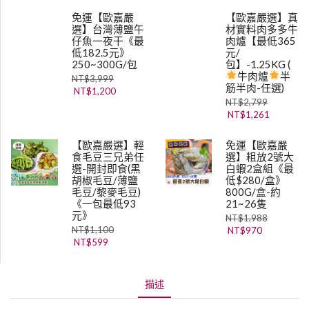
免運【歐嘉嚴
【歐嘉嚴選】真
選】台灣薄鹽午
材實料肉多多牛
仔魚一夜干《最
肉爐【最低365
低182.5元》
元/
250~300G/包
包】-1.25KG (
牛肉爐
半
NT$
3,999
筋半肉-任選)
NT$
1,200
NT$
2,799
NT$
1,261
【歐嘉嚴選】輕
免運【歐嘉嚴
食毛豆三兄弟任
選】粗放2號大
選-開封即食(黑
白蝦2盒組《最
胡椒毛豆/薄鹽
低$280/盒》
毛豆/黎麥毛豆)
800G/盒-約
《一包最低93
21~26隻
元》
NT$
1,988
NT$
1,100
NT$
970
NT$
599
描述