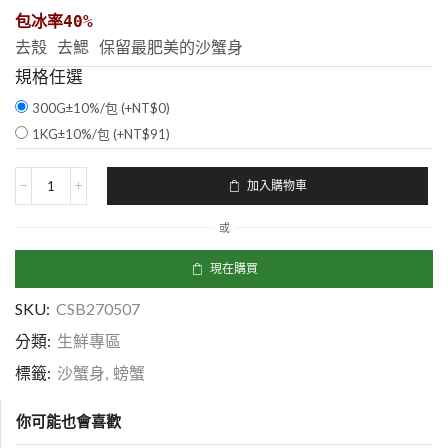
包冰率40%
去殼 去鰓 保留最肥美的沙蟹身
規格任選
300G±10%/包 (+
NT$
0
)
1KG±10%/包 (+
NT$
91
)
加入購物車
或
現在購買
SKU:
CSB270507
分類:
生鮮專區
標籤:
沙蟹身
,
螃蟹
你可能也會喜歡