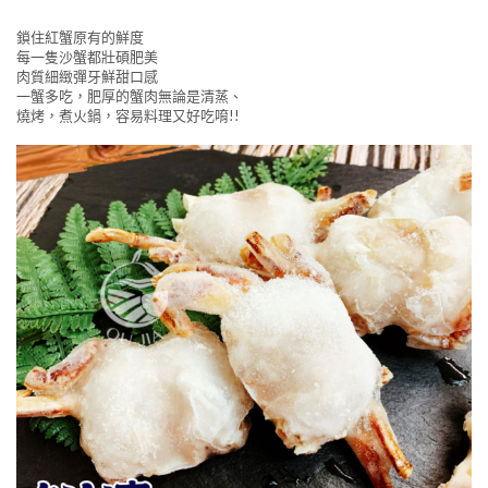
鎖住紅蟹原有的鮮度
每一隻沙蟹都壯碩肥美
肉質細緻彈牙鮮甜口感
一蟹多吃，肥厚的蟹肉無論是清蒸、
燒烤，煮火鍋，容易料理又好吃唷!!