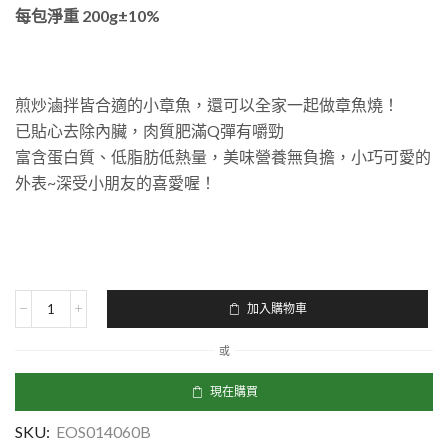
每包淨重 200g±10%
煎炒滷拌皆合適的小章魚，還可以全家一起做章魚燒！
已貼心去除內臟，肉質肥滿Q彈有嚼勁
富含蛋白質、低脂肪低熱量，美味營養無負擔，小巧可愛的
外表~深受小朋友的喜愛喔！
加入購物車
或
現在購買
SKU:
EOS014060B