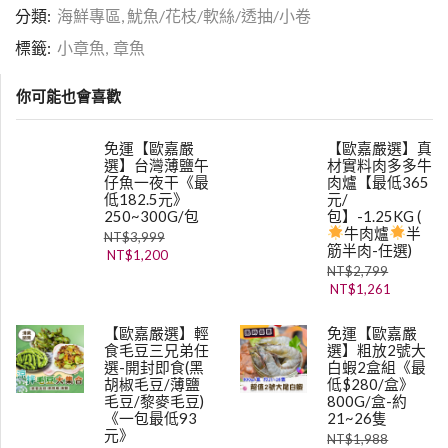
分類:
海鮮專區
,
魷魚/花枝/軟絲/透抽/小卷
標籤:
小章魚
,
章魚
你可能也會喜歡
免運【歐嘉嚴
【歐嘉嚴選】真
選】台灣薄鹽午
材實料肉多多牛
仔魚一夜干《最
肉爐【最低365
低182.5元》
元/
250~300G/包
包】-1.25KG (
牛肉爐
半
NT$
3,999
筋半肉-任選)
NT$
1,200
NT$
2,799
NT$
1,261
【歐嘉嚴選】輕
免運【歐嘉嚴
食毛豆三兄弟任
選】粗放2號大
選-開封即食(黑
白蝦2盒組《最
胡椒毛豆/薄鹽
低$280/盒》
毛豆/黎麥毛豆)
800G/盒-約
《一包最低93
21~26隻
元》
NT$
1,988