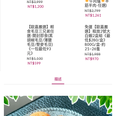
牛肉爐
半
NT$
3,999
筋半肉-任選)
NT$
1,200
NT$
2,799
NT$
1,261
【歐嘉嚴選】輕
免運【歐嘉嚴
食毛豆三兄弟任
選】粗放2號大
選-開封即食(黑
白蝦2盒組《最
胡椒毛豆/薄鹽
低$280/盒》
毛豆/黎麥毛豆)
800G/盒-約
《一包最低93
21~26隻
元》
NT$
1,988
NT$
1,100
NT$
970
NT$
599
描述