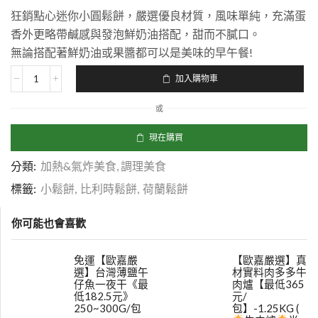
狂銷點心迷你小圓鬆餅，嚴選優良材質，風味單純，充滿蛋
香外更略帶鹹感與發泡鮮奶油搭配，甜而不膩口。
無論搭配著鮮奶油或果醬都可以是美味的早午餐!
加入購物車
或
現在購買
分類:
加熱&氣炸美食
,
調理美食
標籤:
小鬆餅
,
比利時鬆餅
,
荷蘭鬆餅
你可能也會喜歡
免運【歐嘉嚴
【歐嘉嚴選】真
選】台灣薄鹽午
材實料肉多多牛
仔魚一夜干《最
肉爐【最低365
低182.5元》
元/
250~300G/包
包】-1.25KG (