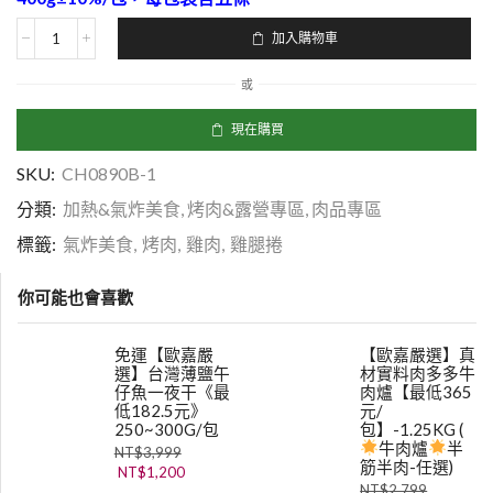
加入購物車
或
現在購買
SKU:
CH0890B-1
分類:
加熱&氣炸美食
,
烤肉&露營專區
,
肉品專區
標籤:
氣炸美食
,
烤肉
,
雞肉
,
雞腿捲
你可能也會喜歡
免運【歐嘉嚴
【歐嘉嚴選】真
選】台灣薄鹽午
材實料肉多多牛
仔魚一夜干《最
肉爐【最低365
低182.5元》
元/
250~300G/包
包】-1.25KG (
牛肉爐
半
NT$
3,999
筋半肉-任選)
NT$
1,200
NT$
2,799