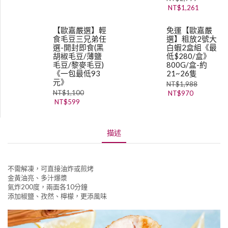
NT$
1,261
【歐嘉嚴選】輕
免運【歐嘉嚴
食毛豆三兄弟任
選】粗放2號大
選-開封即食(黑
白蝦2盒組《最
胡椒毛豆/薄鹽
低$280/盒》
毛豆/黎麥毛豆)
800G/盒-約
《一包最低93
21~26隻
元》
NT$
1,988
NT$
1,100
NT$
970
NT$
599
描述
不需解凍，可直接油炸或煎烤
金黃油亮、多汁爆漿
氣炸200度，兩面各10分鐘
添加椒鹽、孜然、檸檬，更添風味