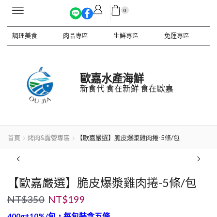
0
調理美食
肉品專區
生鮮專區
免運專區
歐嘉水產海鮮
新食代 食在新鮮 食在歐嘉
首頁
烤肉&露營專區
【歐嘉嚴選】脆皮爆漿雞肉捲-5條/包
【歐嘉嚴選】脆皮爆漿雞肉捲-5條/包
NT$
350
NT$
199
400g±10%/包，每包裝含五條