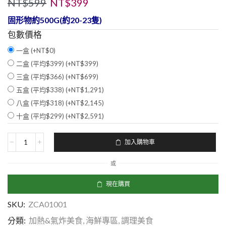
NT$
599
NT$
399
固形物約500G(約20-23隻)
包數價格
一盒 (+
NT$
0
)
二盒 (平均$399) (+
NT$
399
)
三盒 (平均$366) (+
NT$
699
)
五盒 (平均$338) (+
NT$
1,291
)
八盒 (平均$318) (+
NT$
2,145
)
十盒 (平均$299) (+
NT$
2,591
)
加入購物車
或
現在購買
SKU:
ZCA01001
分類:
加熱&氣炸美食
,
海鮮專區
,
調理美食