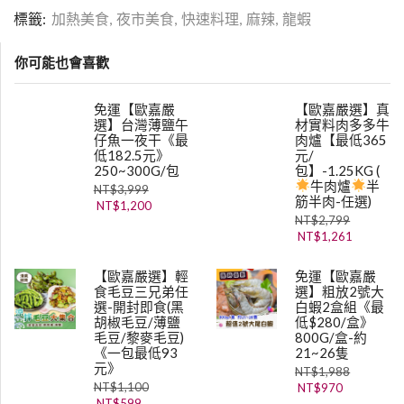
標籤:
加熱美食
,
夜市美食
,
快速料理
,
麻辣
,
龍蝦
你可能也會喜歡
免運【歐嘉嚴
【歐嘉嚴選】真
選】台灣薄鹽午
材實料肉多多牛
仔魚一夜干《最
肉爐【最低365
低182.5元》
元/
250~300G/包
包】-1.25KG (
牛肉爐
半
NT$
3,999
筋半肉-任選)
NT$
1,200
NT$
2,799
NT$
1,261
【歐嘉嚴選】輕
免運【歐嘉嚴
食毛豆三兄弟任
選】粗放2號大
選-開封即食(黑
白蝦2盒組《最
胡椒毛豆/薄鹽
低$280/盒》
毛豆/黎麥毛豆)
800G/盒-約
《一包最低93
21~26隻
元》
NT$
1,988
NT$
1,100
NT$
970
NT$
599