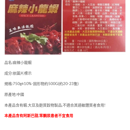
品名:麻辣小龍蝦
成分:依圖片標示
規格:750g±10%-固形物約500G(約20-23隻)
原產地:中國
本產品含有蝦.大豆及麩質穀物製品,不適合其過敏體質者食用!
本產品含有阿斯巴甜,笨酮尿患者不宜食用