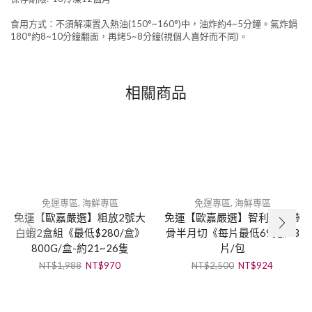
食用方式：不須解凍置入熱油(150°~160°)中，油炸約4~5分鐘。氣炸鍋
180°約8~10分鐘翻面，再烤5~8分鐘(視個人喜好而不同)。
相關商品
NEW
免運專區
,
海鮮專區
免運專區
,
海鮮專區
免運【歐嘉嚴選】粗放2號大
免運【歐嘉嚴選】智利鮭魚帶
白蝦2盒組《最低$280/盒》
骨半月切《每片最低69元》3
800G/盒-約21~26隻
片/包
NT$
1,988
NT$
970
NT$
2,500
NT$
924