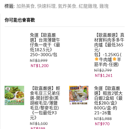
標籤:
加熱美食
,
快速料理
,
氣炸美食
,
紅龍雞塊
,
雞塊
你可能也會喜歡
免運【歐嘉嚴
【歐嘉嚴選】真
選】台灣薄鹽午
材實料肉多多牛
仔魚一夜干《最
肉爐【最低365
低182.5元》
元/
250~300G/包
包】-1.25KG (
牛肉爐
半
NT$
3,999
筋半肉-任選)
NT$
1,200
NT$
2,799
NT$
1,261
【歐嘉嚴選】輕
免運【歐嘉嚴
食毛豆三兄弟任
選】粗放2號大
選-開封即食(黑
白蝦2盒組《最
胡椒毛豆/薄鹽
低$280/盒》
毛豆/黎麥毛豆)
800G/盒-約
《一包最低93
21~26隻
元》
NT$
1,988
NT$
1,100
NT$
970
NT$
599