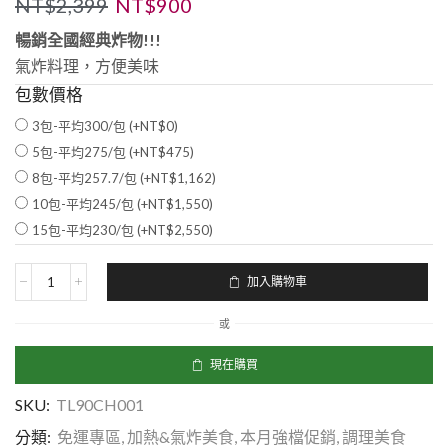
NT$
2,399
NT$
900
暢銷全國經典炸物!!!
氣炸料理，方便美味
包數價格
3包-平均300/包 (+
NT$
0
)
5包-平均275/包 (+
NT$
475
)
8包-平均257.7/包 (+
NT$
1,162
)
10包-平均245/包 (+
NT$
1,550
)
15包-平均230/包 (+
NT$
2,550
)
加入購物車
或
現在購買
SKU:
TL90CH001
分類:
免運專區
,
加熱&氣炸美食
,
本月強檔促銷
,
調理美食