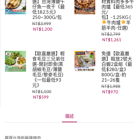
選】台灣薄鹽午
材實料肉多多牛
仔魚一夜干《最
肉爐【最低365
低182.5元》
元/
250~300G/包
包】-1.25KG (
牛肉爐
半
NT$
3,999
筋半肉-任選)
NT$
1,200
NT$
2,799
NT$
1,261
【歐嘉嚴選】輕
免運【歐嘉嚴
食毛豆三兄弟任
選】粗放2號大
選-開封即食(黑
白蝦2盒組《最
胡椒毛豆/薄鹽
低$280/盒》
毛豆/黎麥毛豆)
800G/盒-約
《一包最低93
21~26隻
元》
NT$
1,988
NT$
1,100
NT$
970
NT$
599
描述
嚴選台灣新鮮雞腿肉