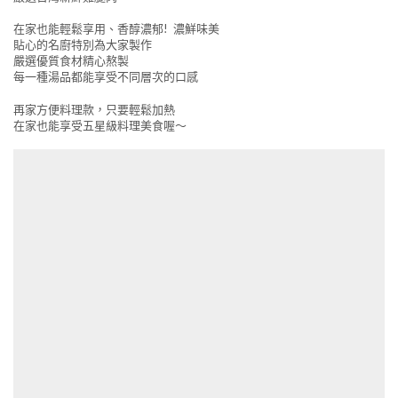
在家也能輕鬆享用、香醇濃郁! 濃鮮味美
貼心的名廚特別為大家製作
嚴選優質食材精心熬製
每一種湯品都能享受不同層次的口感
再家方便料理款，只要輕鬆加熱
在家也能享受五星級料理美食喔～