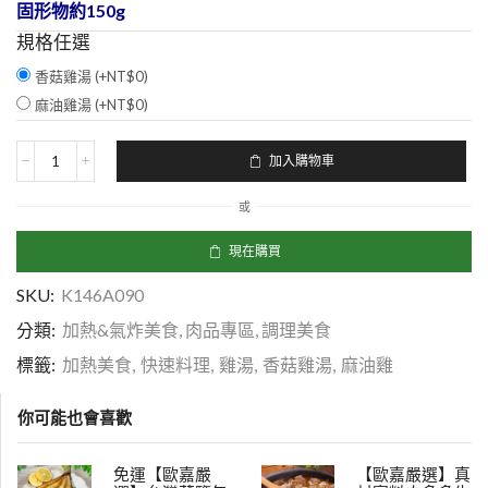
固形物約150g
規格任選
香菇雞湯 (+
NT$
0
)
麻油雞湯 (+
NT$
0
)
加入購物車
或
現在購買
SKU:
K146A090
分類:
加熱&氣炸美食
,
肉品專區
,
調理美食
標籤:
加熱美食
,
快速料理
,
雞湯
,
香菇雞湯
,
麻油雞
你可能也會喜歡
免運【歐嘉嚴
【歐嘉嚴選】真