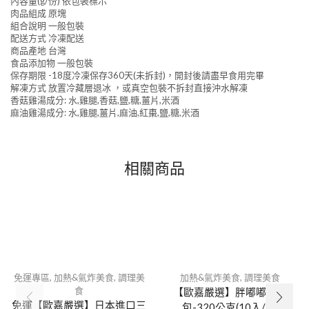
內容量(g/份) 依包裝標示
肉品組成 原塊
組合說明 一般包裝
配送方式 冷凍配送
商品產地 台灣
食品添加物 一般包裝
保存期限 -18度冷凍保存360天(未拆封)，開封後請盡早食用完畢
解凍方式 放置冷藏層退冰 ，或真空包裝不拆封直接沖水解凍
香菇雞湯成分: 水,雞腿,香菇,鹽,糖,薑片,米酒
麻油雞湯成分: 水,雞腿,薑片,麻油,紅棗,鹽,糖,米酒
相關商品
免運專區
,
加熱&氣炸美食
,
調理美
加熱&氣炸美食
,
調理美食
食
【歐嘉嚴選】胖嘟嘟奶皇
免運【歐嘉嚴選】日本進口三
包-320公克(10入/盒)