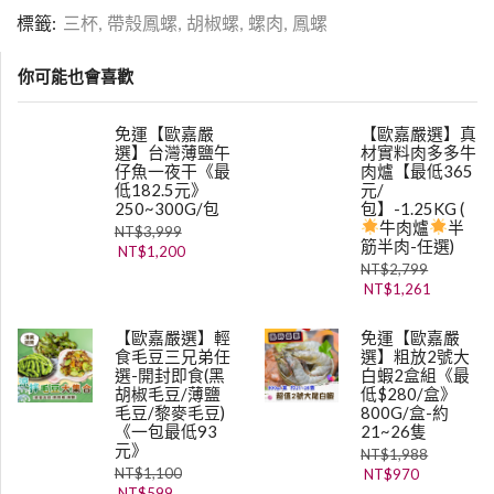
標籤:
三杯
,
帶殼鳳螺
,
胡椒螺
,
螺肉
,
鳳螺
你可能也會喜歡
免運【歐嘉嚴
【歐嘉嚴選】真
選】台灣薄鹽午
材實料肉多多牛
仔魚一夜干《最
肉爐【最低365
低182.5元》
元/
250~300G/包
包】-1.25KG (
牛肉爐
半
NT$
3,999
筋半肉-任選)
NT$
1,200
NT$
2,799
NT$
1,261
【歐嘉嚴選】輕
免運【歐嘉嚴
食毛豆三兄弟任
選】粗放2號大
選-開封即食(黑
白蝦2盒組《最
胡椒毛豆/薄鹽
低$280/盒》
毛豆/黎麥毛豆)
800G/盒-約
《一包最低93
21~26隻
元》
NT$
1,988
NT$
1,100
NT$
970
NT$
599