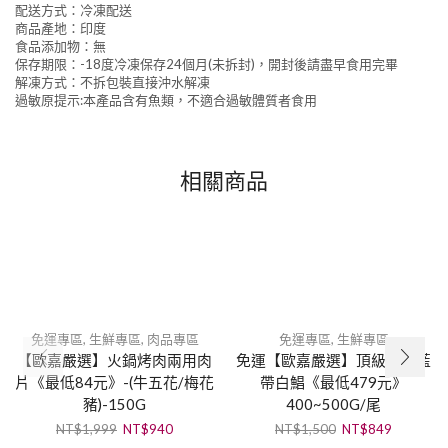
配送方式：冷凍配送
商品產地：印度
食品添加物：無
保存期限：-18度冷凍保存24個月(未拆封)，開封後請盡早食用完畢
解凍方式：不拆包裝直接沖水解凍
過敏原提示:本產品含有魚類，不適合過敏體質者食用
相關商品
免運專區
,
生鮮專區
,
肉品專區
免運專區
,
生鮮專區
【歐嘉嚴選】火鍋烤肉兩用肉
免運【歐嘉嚴選】頂級印度藍
片《最低84元》-(牛五花/梅花
帶白鯧《最低479元》
豬)-150G
400~500G/尾
NT$
1,999
NT$
940
NT$
1,500
NT$
849