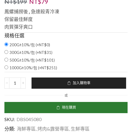
NT$
199
NT$
79
鳳螺捕撈後,急速殺青冷凍

保留最佳鮮度

肉質彈牙爽口
規格任選
200G±10%/包 (+
NT$
0
)
300G±10%/包 (+
NT$
31
)
500G±10%/包 (+
NT$
101
)
1000G±10%/包 (+
NT$
251
)
加入購物車
或
現在購買
SKU:
DBS045080
分類:
海鮮專區
,
烤肉&露營專區
,
生鮮專區