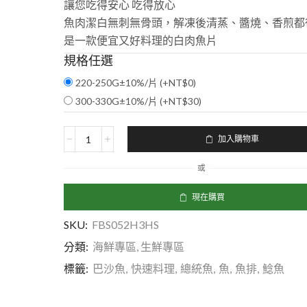
讓您吃得安心 吃得放心
魚肉潔白無刺無骨頭，解凍後清蒸、醬燒、香煎都
是一款便宜又好料理的白肉魚片
規格任選
220-250G±10%/片 (+
NT$
0
)
300-330G±10%/片 (+
NT$
30
)
加入購物車
或
現在購買
SKU:
FBS052H3HS
分類:
海鮮專區
,
生鮮專區
標籤:
巴沙魚
,
快速料理
,
總統魚
,
魚
,
魚排
,
鯰魚