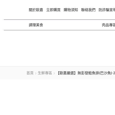
關於歐嘉
立即購買
購物須知
聯絡我們
防詐騙宣
調理美食
肉品專
首頁
生鮮專區
【歐嘉嚴選】無彭發鯰魚排(巴沙魚)-220