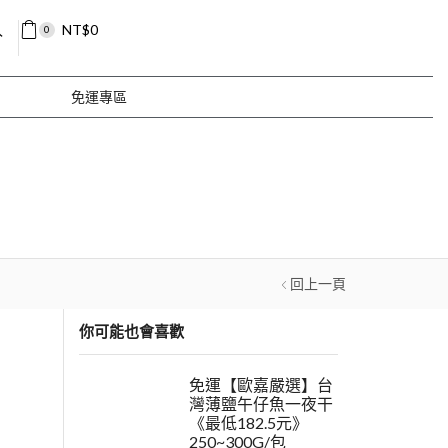
入
NT$
0
0
免運專區
回上一頁
你可能也會喜歡
免運【歐嘉嚴選】台
灣薄鹽午仔魚一夜干
《最低182.5元》
250~300G/包