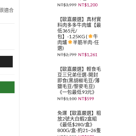
NT$
3,999
NT$
1,200
很適合
【歐嘉嚴選】真材實
料肉多多牛肉爐【最
低365元/
包】-1.25KG (
牛
肉爐
半筋半肉-任
選)
NT$
2,799
NT$
1,261
【歐嘉嚴選】輕食毛
豆三兄弟任選-開封
即食(黑胡椒毛豆/薄
鹽毛豆/黎麥毛豆)
《一包最低93元》
NT$
1,100
NT$
599
免運【歐嘉嚴選】粗
放2號大白蝦2盒組
《最低$280/盒》
800G/盒-約21~26隻