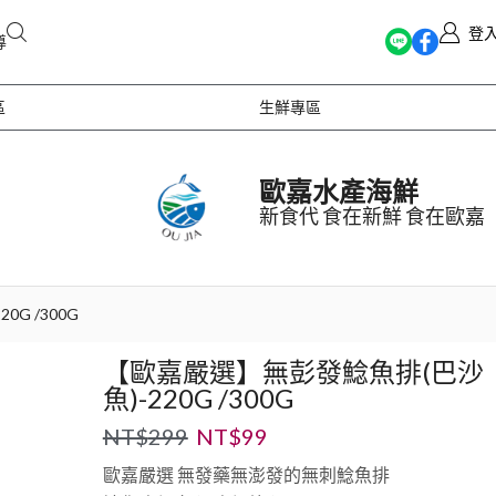
登
導
區
生鮮專區
歐嘉水產海鮮
新食代 食在新鮮 食在歐嘉
G /300G
【歐嘉嚴選】無彭發鯰魚排(巴沙
魚)-220G /300G
NT$
299
NT$
99
歐嘉嚴選 無發藥無澎發的無刺鯰魚排