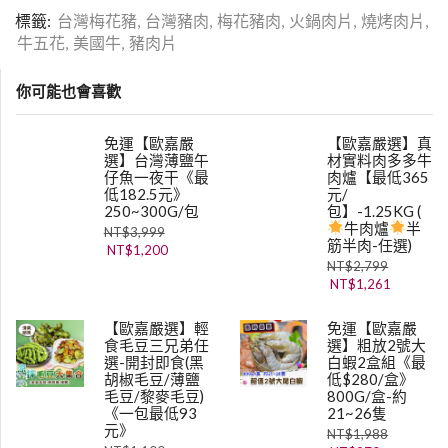
標籤:
台灣梅花豬
,
台灣豬肉
,
梅花豬肉
,
火鍋肉片
,
燒烤肉片
,
牛五花
,
美國牛
,
豬肉片
你可能也會喜歡
免運【歐嘉嚴
【歐嘉嚴選】真
選】台灣薄鹽午
材實料肉多多牛
仔魚一夜干《最
肉爐【最低365
低182.5元》
元/
250~300G/包
包】-1.25KG (
牛肉爐
半
NT$
3,999
筋半肉-任選)
NT$
1,200
NT$
2,799
NT$
1,261
【歐嘉嚴選】輕
免運【歐嘉嚴
食毛豆三兄弟任
選】粗放2號大
選-開封即食(黑
白蝦2盒組《最
胡椒毛豆/薄鹽
低$280/盒》
毛豆/黎麥毛豆)
800G/盒-約
《一包最低93
21~26隻
元》
NT$
1,988