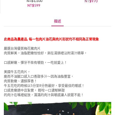
NT$
1,100
NT$
970
NT$
599
描述
此商品為農產品, 每一包肉片油花與肉片形狀均不相同為正常現象
嚴選台灣優質梅花豬肉片
肉質鮮美，油脂肥嫩恰恰好，涮在湯頭裡沾附湯汁精華，
口感鮮嫩、彈牙不柴有嚼勁，一吃就愛上！
美國牛五花肉片，
脆而不油膩口感入口香甜多汁～因為油脂豐富，
肉質軟嫩、濃醇厚香！
牛五花吃的時候以5分至8分熟最好，享受最佳的嚼感！
口感柔嫩適中且紮實， 輕咬一口濃郁鮮甜
的肉汁在嘴裡綻放，滿滿的肉汁與嚼感讓人欲罷不能！