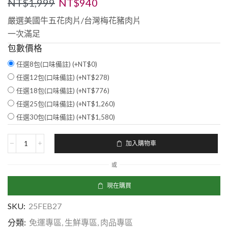
NT$
1,999
NT$
940
嚴選美國牛五花肉片/台灣梅花豬肉片
一次滿足
包數價格
任選8包(口味備註) (+
NT$
0
)
任選12包(口味備註) (+
NT$
278
)
任選18包(口味備註) (+
NT$
776
)
任選25包(口味備註) (+
NT$
1,260
)
任選30包(口味備註) (+
NT$
1,580
)
加入購物車
或
現在購買
SKU:
25FEB27
分類:
免運專區
,
生鮮專區
,
肉品專區