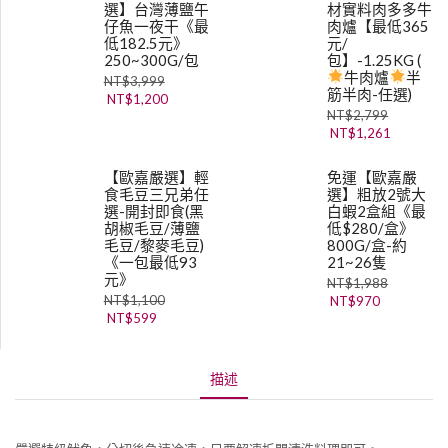
選】台灣薄鹽午
材實料肉多多牛
仔魚一夜干《最
肉爐【最低365
低182.5元》
元/
250~300G/包
包】-1.25KG (
牛肉爐
半
NT$
3,999
筋半肉-任選)
NT$
1,200
NT$
2,799
NT$
1,261
【歐嘉嚴選】輕
免運【歐嘉嚴
食毛豆三兄弟任
選】粗放2號大
選-開封即食(黑
白蝦2盒組《最
胡椒毛豆/薄鹽
低$280/盒》
毛豆/黎麥毛豆)
800G/盒-約
《一包最低93
21~26隻
元》
NT$
1,988
NT$
1,100
NT$
970
NT$
599
描述