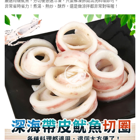
嚴選特級魷魚，分切後急速冷凍，只要解凍拆開清洗料理即可。
非常省時省力！煮湯、熱炒、酥炸，還是做涼拌都非常對味喔！