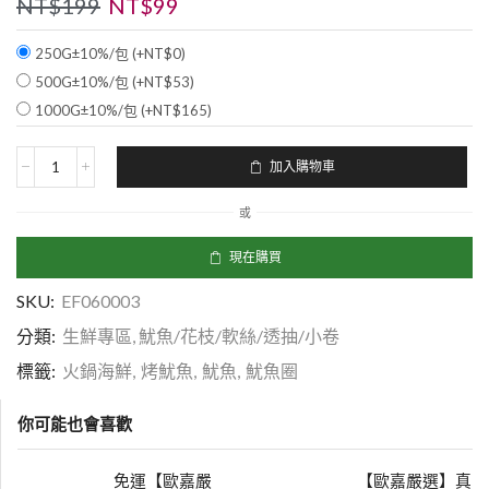
NT$
199
NT$
99
250G±10%/包 (+
NT$
0
)
500G±10%/包 (+
NT$
53
)
1000G±10%/包 (+
NT$
165
)
加入購物車
或
現在購買
SKU:
EF060003
分類:
生鮮專區
,
魷魚/花枝/軟絲/透抽/小卷
標籤:
火鍋海鮮
,
烤魷魚
,
魷魚
,
魷魚圈
你可能也會喜歡
免運【歐嘉嚴
【歐嘉嚴選】真