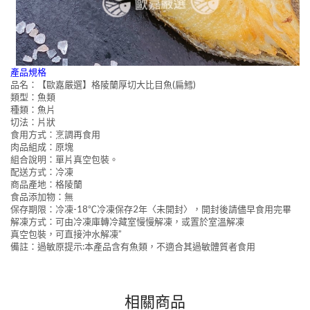
產品規格
品名：【歐嘉嚴選】格陵蘭厚切大比目魚(扁鱈)
類型：魚類
種類：魚片
切法：片狀
食用方式：烹調再食用
肉品組成：原塊
組合說明：單片真空包裝。
配送方式：冷凍
商品產地：格陵蘭
食品添加物：無
保存期限：冷凍-18℃冷凍保存2年〈未開封〉，開封後請儘早食用完畢
解凍方式：可由冷凍庫轉冷藏室慢慢解凍，或置於室溫解凍
真空包裝，可直接沖水解凍”
備註：過敏原提示:本產品含有魚類，不適合其過敏體質者食用
相關商品