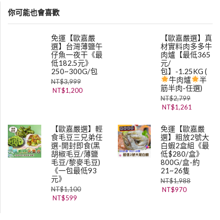
你可能也會喜歡
免運【歐嘉嚴
【歐嘉嚴選】真
選】台灣薄鹽午
材實料肉多多牛
仔魚一夜干《最
肉爐【最低365
低182.5元》
元/
250~300G/包
包】-1.25KG (
牛肉爐
半
NT$
3,999
筋半肉-任選)
NT$
1,200
NT$
2,799
NT$
1,261
【歐嘉嚴選】輕
免運【歐嘉嚴
食毛豆三兄弟任
選】粗放2號大
選-開封即食(黑
白蝦2盒組《最
胡椒毛豆/薄鹽
低$280/盒》
毛豆/黎麥毛豆)
800G/盒-約
《一包最低93
21~26隻
元》
NT$
1,988
NT$
1,100
NT$
970
NT$
599