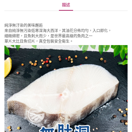
描述
純淨無汙染的美味邂逅

來自純淨無污染低寒深海大西洋，其油花分佈均勻，入口即化，

細緻綿密，且魚刺大而少，是世界最高級的魚肉之一
