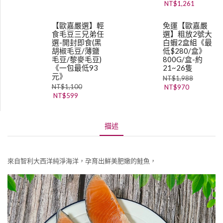
NT$
1,261
【歐嘉嚴選】輕
免運【歐嘉嚴
食毛豆三兄弟任
選】粗放2號大
選-開封即食(黑
白蝦2盒組《最
胡椒毛豆/薄鹽
低$280/盒》
毛豆/黎麥毛豆)
800G/盒-約
《一包最低93
21~26隻
元》
NT$
1,988
NT$
1,100
NT$
970
NT$
599
描述
來自智利大西洋純淨海洋，孕育出鮮美肥嫩的鮭魚，