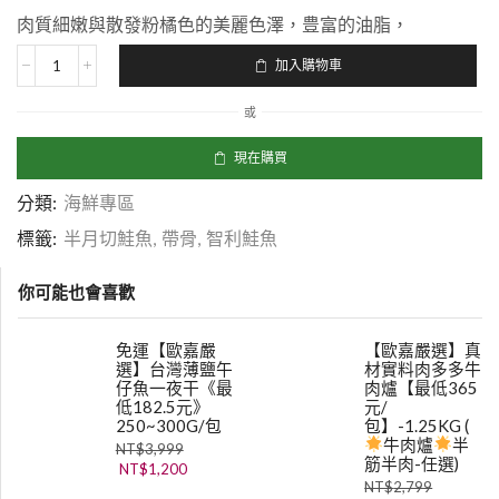
肉質細嫩與散發粉橘色的美麗色澤，豊富的油脂，
加入購物車
或
現在購買
分類:
海鮮專區
標籤:
半月切鮭魚
,
帶骨
,
智利鮭魚
你可能也會喜歡
免運【歐嘉嚴
【歐嘉嚴選】真
選】台灣薄鹽午
材實料肉多多牛
仔魚一夜干《最
肉爐【最低365
低182.5元》
元/
250~300G/包
包】-1.25KG (
牛肉爐
半
NT$
3,999
筋半肉-任選)
NT$
1,200
NT$
2,799