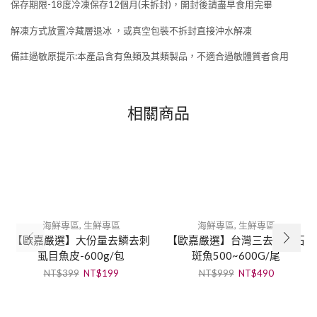
保存期限-18度冷凍保存12個月(未拆封)，開封後請盡早食用完畢
解凍方式放置冷藏層退冰 ，或真空包裝不拆封直接沖水解凍
備註過敏原提示:本產品含有魚類及其類製品，不適合過敏體質者食用
相關商品
NEW
海鮮專區
,
生鮮專區
海鮮專區
,
生鮮專區
【歐嘉嚴選】大份量去鱗去刺
【歐嘉嚴選】台灣三去龍虎石
虱目魚皮-600g/包
斑魚500~600G/尾
NT$
399
NT$
199
NT$
999
NT$
490