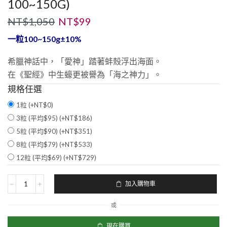
100~150G)
NT$
1,050
NT$
99
一粒100~150g±10%
希臘神話中，「愛神」踏著蚌殼浮出海面。
在《聖經》中生蠔更被譽為「海之神力」。
規格任選
1粒 (+
NT$
0
)
3粒 (平均$95) (+
NT$
186
)
5粒 (平均$90) (+
NT$
351
)
8粒 (平均$79) (+
NT$
533
)
12粒 (平均$69) (+
NT$
729
)
加入購物車
或
現在購買