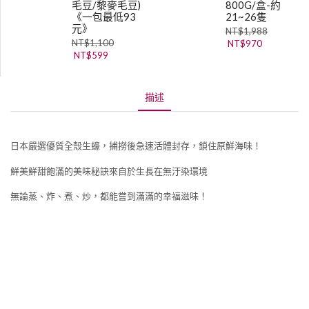
毛豆/黎麥毛豆)
800G/盒-約
《一包最低93
21~26隻
元》
NT$
1,988
NT$
1,100
NT$
970
NT$
599
描述
日本嚴選優質全殼生蠔，捕撈後急速活體封存，鎖住原鮮海味！
鮮美鮮甜飽滿的美味秘訣來自於生長在無汙染環境
無論蒸、炸、煮、炒，都能嘗到滿滿的幸福滋味！