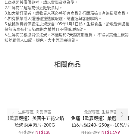
1.商品照片僅供參考，請以實際貨品為準。
2.生鮮商品建議充份烹飪後食用。
3.如大量訂購者，請收貨人務必將所有商品先行開箱檢查有無損壞商品。
4.如有損壞或因運送碰撞造成瑕疵，請盡速與客服聯絡。
5.依據消費者保護法之規定自105年1月1日起，生鮮食品，於收受商品後
將無法享有七天猶豫期之權益且不得辦理退貨。
6.生鮮商品根據消保法規，不適用於7天鑑賞期退貨。 不得以其他主觀認
知差距個人口感、顏色、大小等理由退貨。
相關商品
生鮮專區
,
肉品專區
免運專區
,
生鮮專區
【歐嘉嚴選】美國牛五花火鍋
免運【歐嘉嚴選】嚴選智利鮭
燒烤兩用肉片-200G
魚6片組240~250g+-10%/片
NT$
299
NT$
138
NT$
2,299
NT$
1,199