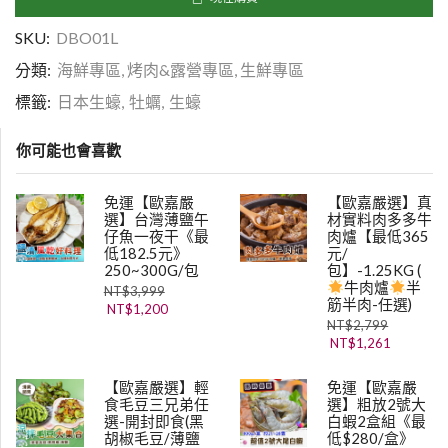
SKU:
DBO01L
分類:
海鮮專區
,
烤肉&露營專區
,
生鮮專區
標籤:
日本生蠔
,
牡蠣
,
生蠔
你可能也會喜歡
免運【歐嘉嚴
【歐嘉嚴選】真
選】台灣薄鹽午
材實料肉多多牛
仔魚一夜干《最
肉爐【最低365
低182.5元》
元/
250~300G/包
包】-1.25KG (
牛肉爐
半
NT$
3,999
筋半肉-任選)
NT$
1,200
NT$
2,799
NT$
1,261
【歐嘉嚴選】輕
免運【歐嘉嚴
食毛豆三兄弟任
選】粗放2號大
選-開封即食(黑
白蝦2盒組《最
胡椒毛豆/薄鹽
低$280/盒》