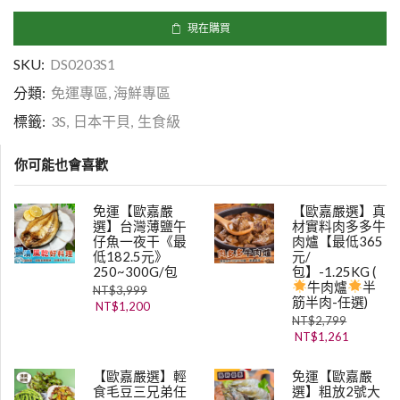
現在購買
SKU:
DS0203S1
分類:
免運專區
,
海鮮專區
標籤:
3S
,
日本干貝
,
生食級
你可能也會喜歡
免運【歐嘉嚴
【歐嘉嚴選】真
選】台灣薄鹽午
材實料肉多多牛
仔魚一夜干《最
肉爐【最低365
低182.5元》
元/
250~300G/包
包】-1.25KG (
牛肉爐
半
NT$
3,999
筋半肉-任選)
NT$
1,200
NT$
2,799
NT$
1,261
【歐嘉嚴選】輕
免運【歐嘉嚴
食毛豆三兄弟任
選】粗放2號大