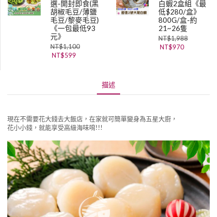
選-開封即食(黑
白蝦2盒組《最
胡椒毛豆/薄鹽
低$280/盒》
毛豆/黎麥毛豆)
800G/盒-約
《一包最低93
21~26隻
元》
NT$
1,988
NT$
1,100
NT$
970
NT$
599
描述
現在不需要花大錢去大飯店，在家就可簡單變身為五星大廚，
花小小錢，就能享受高級海味唷!!!