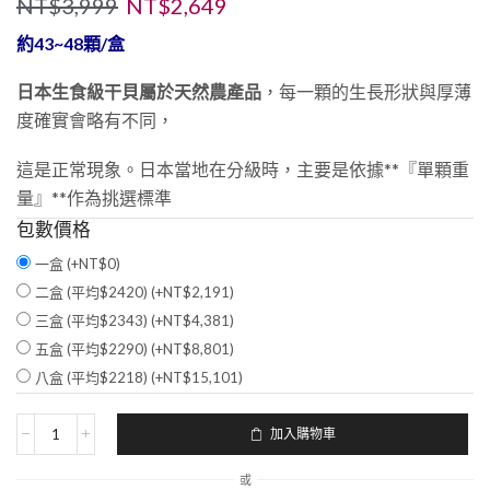
NT$
3,999
NT$
2,649
約43~48顆/盒
日本生食級干貝屬於天然農產品
，每一顆的生長形狀與厚薄
度確實會略有不同，
這是正常現象。日本當地在分級時，主要是依據**『單顆重
量』**作為挑選標準
包數價格
一盒 (+
NT$
0
)
二盒 (平均$2420) (+
NT$
2,191
)
三盒 (平均$2343) (+
NT$
4,381
)
五盒 (平均$2290) (+
NT$
8,801
)
八盒 (平均$2218) (+
NT$
15,101
)
加入購物車
或