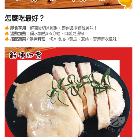
怎麼吃最好？
即食享用
：解凍後切片擺盤，即刻品嚐傳統美味！
溫熱加熱
：隔水加熱3-5分鐘，口感更滑嫩！
搭配蔬菜 / 涼拌料理
：切片後加小黃瓜、蔥絲，更添層次風味！