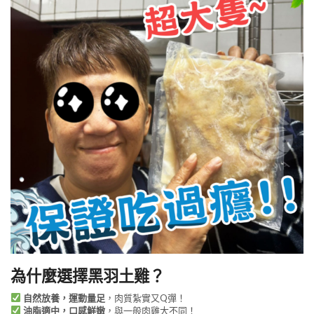
為什麼選擇黑羽土雞？
自然放養，運動量足
，肉質紮實又Q彈！
油脂適中，口感鮮嫩
，與一般肉雞大不同！