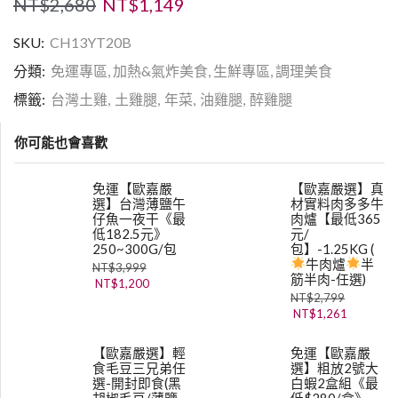
NT$
2,680
NT$
1,149
SKU:
CH13YT20B
分類:
免運專區
,
加熱&氣炸美食
,
生鮮專區
,
調理美食
標籤:
台灣土雞
,
土雞腿
,
年菜
,
油雞腿
,
醉雞腿
你可能也會喜歡
免運【歐嘉嚴
【歐嘉嚴選】真
選】台灣薄鹽午
材實料肉多多牛
仔魚一夜干《最
肉爐【最低365
低182.5元》
元/
250~300G/包
包】-1.25KG (
牛肉爐
半
NT$
3,999
筋半肉-任選)
NT$
1,200
NT$
2,799
NT$
1,261
【歐嘉嚴選】輕
免運【歐嘉嚴
食毛豆三兄弟任
選】粗放2號大
選-開封即食(黑
白蝦2盒組《最
胡椒毛豆/薄鹽
低$280/盒》