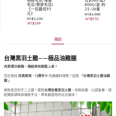
毛豆/黎麥毛豆)
800G/盒-約
《一包最低93
21~26隻
元》
NT$
1,988
NT$
1,100
NT$
970
NT$
599
描述
台灣黑羽土雞——極品油雞腿
肉質彈牙鮮嫩，傳統美味輕鬆上桌！
您在尋找
肉質鮮美、Q彈多汁
的雞腿料理嗎？這款
「台灣黑羽土雞油雞
腿 」
絕對是您的不二之選！選用
台灣放養黑羽土雞
，肉質結實、口感紮實，搭
配獨家調味與傳統手法，帶來最道地的台式風味！