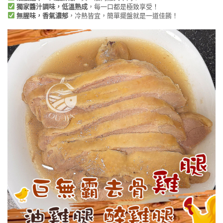
獨家醬汁調味，低溫熟成
，每一口都是極致享受！
無腥味，香氣濃郁
，冷熱皆宜，簡單擺盤就是一道佳餚！