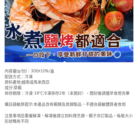
內容量(g/份)：300±10%/盒
配送方式：冷凍
原料產地:越南或馬來西亞
成分:草蝦
保存期限：冷凍-18℃冷凍保存2年〈未開封〉，開封後請儘早食用完畢
備註過敏原提示:本產品含有蝦類及其類製品，不適合過敏體質者食用
注意事項忌重複解凍，解凍後請立刻料理烹調，蝦子非訂製品，每尾大小
形狀略有不同