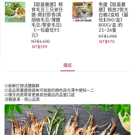
【歐嘉嚴選】輕
免運【歐嘉嚴
食毛豆三兄弟任
選】粗放2號大
選-開封即食(黑
白蝦2盒組《最
胡椒毛豆/薄鹽
低$280/盒》
毛豆/黎麥毛豆)
800G/盒-約
《一包最低93
21~26隻
元》
NT$
1,988
NT$
1,100
NT$
970
NT$
599
描述
☑新鮮打撈活體鎖鮮
☑高品質嚴選透過無可挑剔的顏色與光澤中便知一二
☑彈牙肉質帶來更勝其他蝦品的品嘗口感
活蝦速凍、用心品質