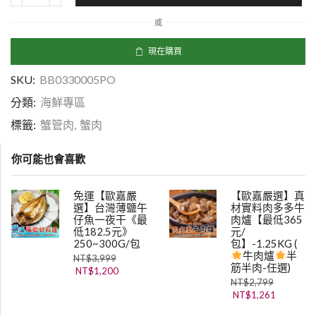
或
現在購買
SKU:
BB0330005PO
分類:
海鮮專區
標籤:
蟹管肉
,
蟹肉
你可能也會喜歡
免運【歐嘉嚴
【歐嘉嚴選】真
選】台灣薄鹽午
材實料肉多多牛
仔魚一夜干《最
肉爐【最低365
低182.5元》
元/
250~300G/包
包】-1.25KG (
牛肉爐
半
NT$
3,999
筋半肉-任選)
NT$
1,200
NT$
2,799
NT$
1,261