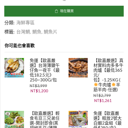
現在購買
分類:
海鮮專區
標籤:
台灣鯛
,
鯛魚
,
鯛魚片
你可能也會喜歡
免運【歐嘉嚴
【歐嘉嚴選】真
選】台灣薄鹽午
材實料肉多多牛
仔魚一夜干《最
肉爐【最低365
低182.5元》
元/
250~300G/包
包】-1.25KG (
牛肉爐
半
NT$
3,999
筋半肉-任選)
NT$
1,200
NT$
2,799
NT$
1,261
【歐嘉嚴選】輕
免運【歐嘉嚴
食毛豆三兄弟任
選】粗放2號大
選-開封即食(黑
白蝦2盒組《最
胡椒毛豆/薄鹽
低$280/盒》