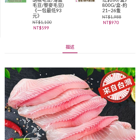
毛豆/黎麥毛豆)
800G/盒-約
《一包最低93
21~26隻
元》
NT$
1,988
NT$
1,100
NT$
970
NT$
599
描述