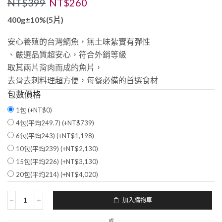
NT$
399
NT$
260
400g±10%(5片)
安心養殖的台灣鯛魚，無土味紮實有彈性
、嚴選品質超安心，符合外銷等級
取其兩片背肉而成的魚片，
去骨去刺料理超方便，每餐必備的首選食材
包數價格
1包 (+
NT$
0
)
4包(平均249.7) (+
NT$
739
)
6包(平均243) (+
NT$
1,198
)
10包(平均239) (+
NT$
2,130
)
15包(平均226) (+
NT$
3,130
)
20包(平均214) (+
NT$
4,020
)
加入購物車
或