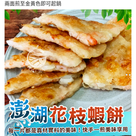
兩面煎至金黃色即可起鍋