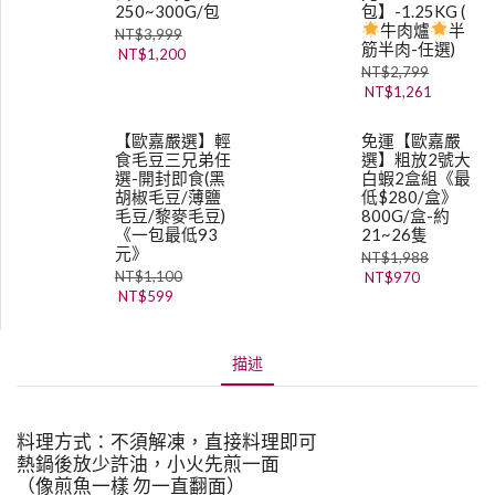
250~300G/包
包】-1.25KG (
牛肉爐
半
NT$
3,999
筋半肉-任選)
NT$
1,200
NT$
2,799
NT$
1,261
【歐嘉嚴選】輕
免運【歐嘉嚴
食毛豆三兄弟任
選】粗放2號大
選-開封即食(黑
白蝦2盒組《最
胡椒毛豆/薄鹽
低$280/盒》
毛豆/黎麥毛豆)
800G/盒-約
《一包最低93
21~26隻
元》
NT$
1,988
NT$
1,100
NT$
970
NT$
599
描述
料理方式：不須解凍，直接料理即可
熱鍋後放少許油，小火先煎一面
（像煎魚一樣 勿一直翻面）