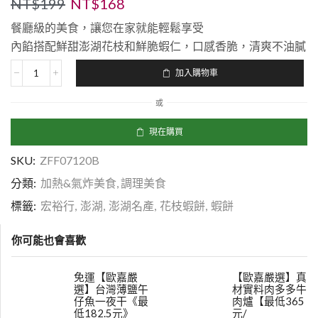
NT$
199
NT$
168
餐廳級的美食，讓您在家就能輕鬆享受

內餡搭配鮮甜澎湖花枝和鮮脆蝦仁，口感香脆，清爽不油膩
加入購物車
或
現在購買
SKU:
ZFF07120B
分類:
加熱&氣炸美食
,
調理美食
標籤:
宏裕行
,
澎湖
,
澎湖名產
,
花枝蝦餅
,
蝦餅
你可能也會喜歡
免運【歐嘉嚴
【歐嘉嚴選】真
選】台灣薄鹽午
材實料肉多多牛
仔魚一夜干《最
肉爐【最低365
低182.5元》
元/