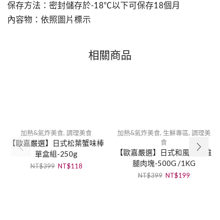
保存方法：密封儲存於-18℃以下可保存18個月
內容物：依照圖片標示
相關商品
加熱&氣炸美食
,
調理美食
加熱&氣炸美食
,
生鮮專區
,
調理美
食
【歐嘉嚴選】日式松葉蟹味棒
【歐嘉嚴選】日式和風唐揚雞
單盒組-250g
腿肉塊-500G /1KG
NT$
399
NT$
118
NT$
399
NT$
199