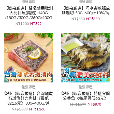
海鮮專區
海鮮專區
【歐嘉嚴選】格陵蘭無肚洞
【歐嘉嚴選】海水野放鱸魚
大比目魚(扁鱈)-140G
蝴蝶切-500~600g±10%/尾
/180G /300G /360G/400G
NT$
550
NT$
350
NT$
200
NT$
99
免運專區
免運專區
免運【歐嘉嚴選】台灣龍虎
免運【歐嘉嚴選】特選宜蘭
石斑魚菲力魚排《最低
公香魚《每尾最低63元》
321.6元》300~400G/片
NT$
1,599
NT$
870
NT$
1,999
NT$
1,260