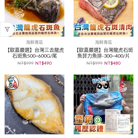
海鮮專區
海鮮專區
【歐嘉嚴選】台灣三去龍虎
【歐嘉嚴選】台灣龍虎石斑
石斑魚500~600G/尾
魚菲力魚排-300~400/片
NT$
999
NT$
490
NT$
999
NT$
480