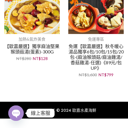
加熱&氣炸美食
免運專區
【歐嘉嚴選】獨享麻油堅果
免運【歐嘉嚴選】秋冬暖心
猴頭菇湯(蛋素)-300G
湯品獨享6包/10包/15包/20
包-(麻油猴頭菇/麻油雞湯/
NT$
280
NT$
128
香菇雞湯-任選)《89元/包
UP》
NT$
1,600
NT$
799
COPYRIGHT © 2024 歐嘉水產海鮮
線上客服
Open