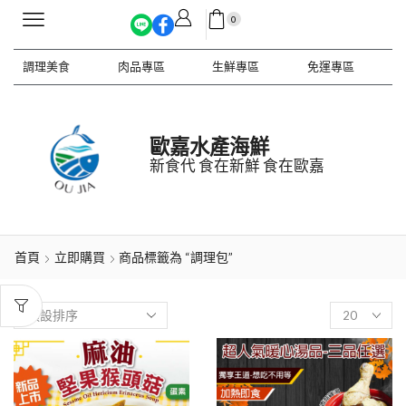
0
調理美食
肉品專區
生鮮專區
免運專區
歐嘉水產海鮮
新食代 食在新鮮 食在歐嘉
首頁
立即購買
商品標籤為 “調理包”