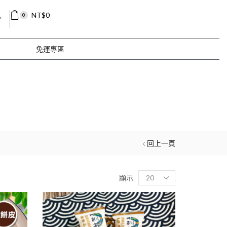
入
NT$
0
0
免運專區
回上一頁
顯示