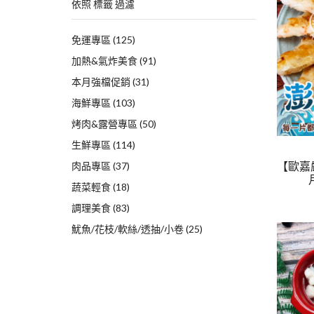
依照 標籤 過濾
免運專區
(125)
加熱&氣炸美食
(91)
本月強檔促銷
(31)
海鮮專區
(103)
烤肉&露營專區
(50)
生鮮專區
(114)
【歐嘉
肉品專區
(37)
蔬菜輕食
(18)
調理美食
(83)
魷魚/花枝/軟絲/透抽/小卷
(25)