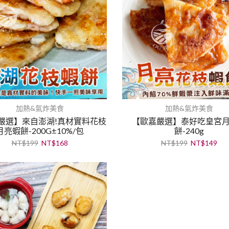
加熱&氣炸美食
加熱&氣炸美食
嚴選】來自澎湖!真材實料花枝
【歐嘉嚴選】泰好吃皇宮
月亮蝦餅-200G±10%/包
餅-240g
NT$
199
NT$
168
NT$
199
NT$
149