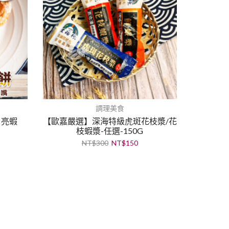
調理美食
月亮蝦
【歐嘉嚴選】深海特級虎斑花枝漿/花
枝蝦漿-任選-150G
NT$
300
NT$
150