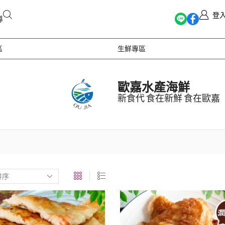
登
導
區
生鮮專區
歐嘉水產海鮮
新食代 食在新鮮 食在歐嘉