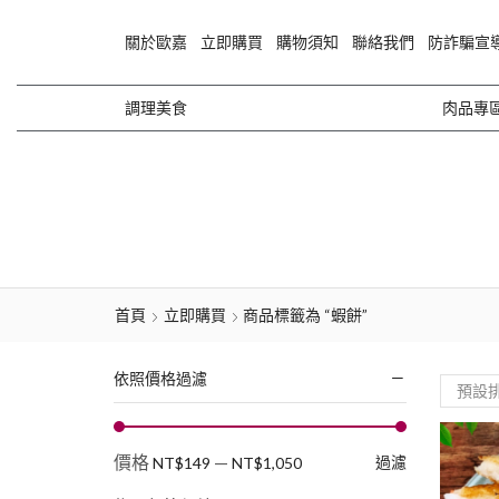
關於歐嘉
立即購買
購物須知
聯絡我們
防詐騙宣
調理美食
肉品專
首頁
立即購買
商品標籤為 “蝦餅”
依照價格過濾
價格
—
過濾
NT$149
NT$1,050