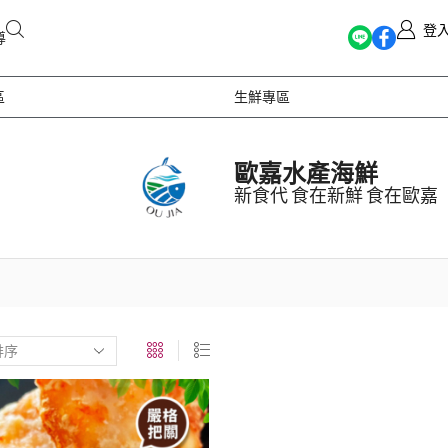
登
導
區
生鮮專區
歐嘉水產海鮮
新食代 食在新鮮 食在歐嘉