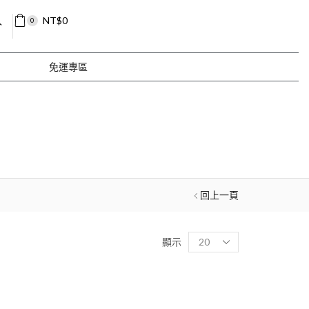
入
NT$
0
0
免運專區
回上一頁
顯示