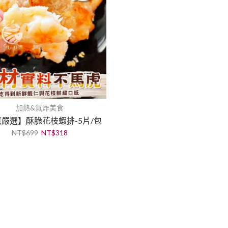
加熱&氣炸美食
嚴選】酥脆花枝蝦排-5片/包
NT$
699
NT$
318