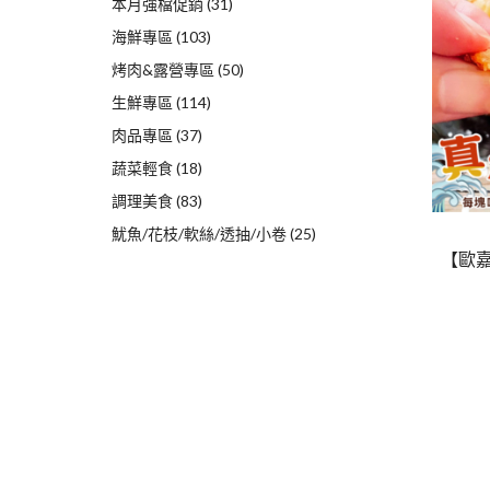
本月強檔促銷
(31)
海鮮專區
(103)
烤肉&露營專區
(50)
生鮮專區
(114)
肉品專區
(37)
蔬菜輕食
(18)
調理美食
(83)
魷魚/花枝/軟絲/透抽/小卷
(25)
【歐嘉