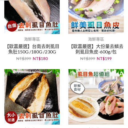
海鮮專區
海鮮專區
【歐嘉嚴選】台南去刺虱目
【歐嘉嚴選】大份量去鱗去
魚肚150G /180G /230G
刺虱目魚皮-600g/包
NT$
399
NT$
180
NT$
399
NT$
199