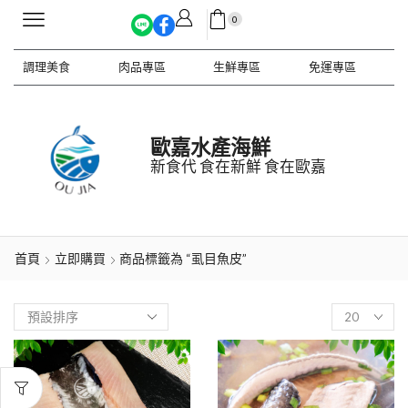
0
調理美食
肉品專區
生鮮專區
免運專區
歐嘉水產海鮮
新食代 食在新鮮 食在歐嘉
首頁
立即購買
商品標籤為 “虱目魚皮”