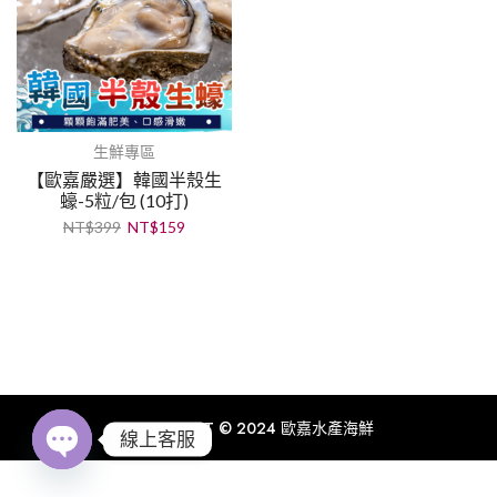
生鮮專區
【歐嘉嚴選】韓國半殼生
蠔-5粒/包 (10打)
NT$
399
NT$
159
COPYRIGHT © 2024 歐嘉水產海鮮
線上客服
Open