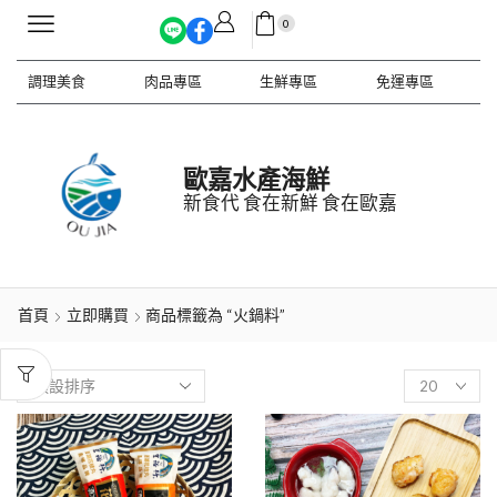
0
調理美食
肉品專區
生鮮專區
免運專區
歐嘉水產海鮮
新食代 食在新鮮 食在歐嘉
首頁
立即購買
商品標籤為 “火鍋料”