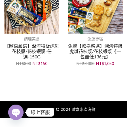
調理美食
免運專區
【歐嘉嚴選】深海特級虎斑
免運【歐嘉嚴選】深海特級
花枝漿/花枝蝦漿-任
虎斑花枝漿/花枝蝦漿《一
選-150G
包最低136元》
NT$
300
NT$
150
NT$
3,000
NT$
1,050
COPYRIGHT © 2024 歐嘉水產海鮮
線上客服
Open