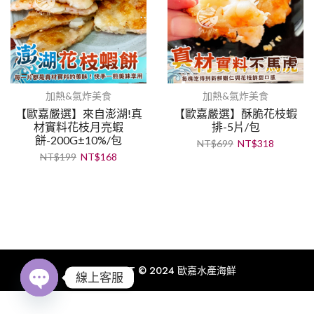
加熱&氣炸美食
加熱&氣炸美食
【歐嘉嚴選】來自澎湖!真
【歐嘉嚴選】酥脆花枝蝦
材實料花枝月亮蝦
排-5片/包
餅-200G±10%/包
NT$
699
NT$
318
NT$
199
NT$
168
COPYRIGHT © 2024 歐嘉水產海鮮
線上客服
Open