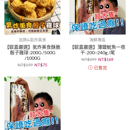
加熱&氣炸美食
海鮮專區
【歐嘉嚴選】氣炸美食酥脆
【歐嘉嚴選】薄鹽魷魚一夜
骰子雞球-200G /500G
干-200~240g /尾
/1000G
NT$
399
NT$
169
NT$
199
NT$
75
已售完