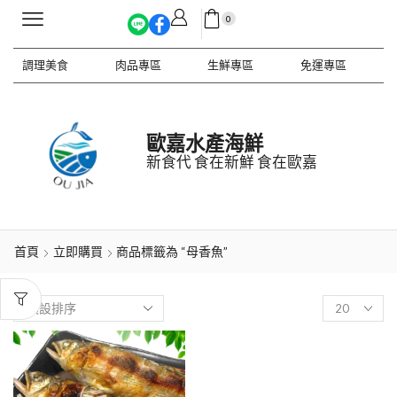
0
調理美食
肉品專區
生鮮專區
免運專區
歐嘉水產海鮮
新食代 食在新鮮 食在歐嘉
首頁
立即購買
商品標籤為 “母香魚”