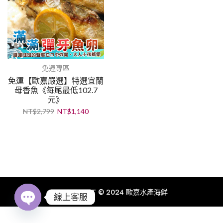
免運專區
免運【歐嘉嚴選】特選宜蘭
母香魚《每尾最低102.7
元》
NT$
2,799
NT$
1,140
COPYRIGHT © 2024 歐嘉水產海鮮
線上客服
Open