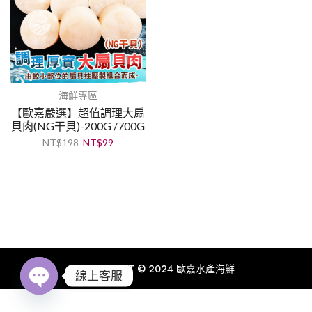
海鮮專區
【歐嘉嚴選】超值調理大扇
貝肉(NG干貝)-200G /700G
NT$
198
NT$
99
COPYRIGHT © 2024 歐嘉水產海鮮
線上客服
Open