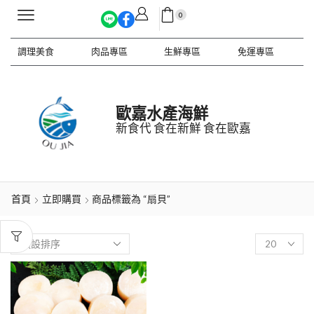
0
調理美食
肉品專區
生鮮專區
免運專區
歐嘉水產海鮮
新食代 食在新鮮 食在歐嘉
首頁
立即購買
商品標籤為 “扇貝”