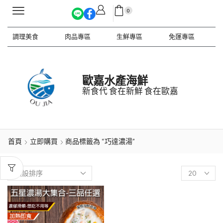
0
調理美食
肉品專區
生鮮專區
免運專區
歐嘉水產海鮮
新食代 食在新鮮 食在歐嘉
首頁
立即購買
商品標籤為 “巧達濃湯”