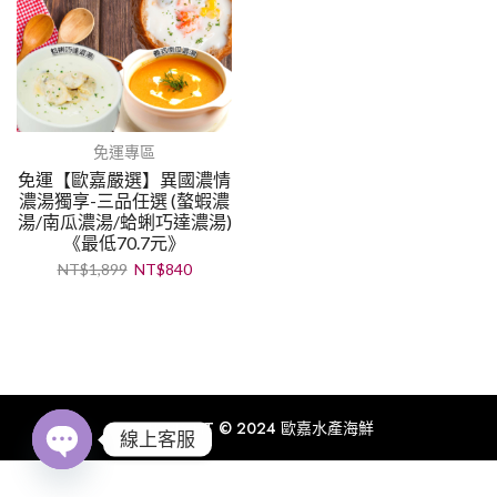
免運專區
免運【歐嘉嚴選】異國濃情
濃湯獨享-三品任選 (螯蝦濃
湯/南瓜濃湯/蛤蜊巧達濃湯)
《最低70.7元》
NT$
1,899
NT$
840
COPYRIGHT © 2024 歐嘉水產海鮮
線上客服
Open