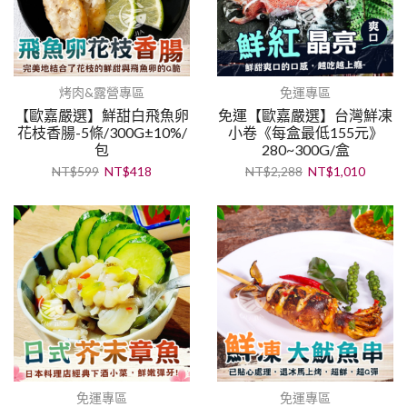
烤肉&露營專區
免運專區
【歐嘉嚴選】鮮甜白飛魚卵
免運【歐嘉嚴選】台灣鮮凍
花枝香腸-5條/300G±10%/
小卷《每盒最低155元》
包
280~300G/盒
NT$
599
NT$
418
NT$
2,288
NT$
1,010
免運專區
免運專區