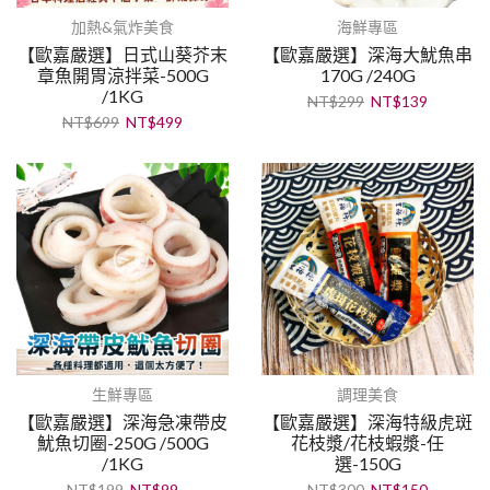
加熱&氣炸美食
海鮮專區
【歐嘉嚴選】日式山葵芥末
【歐嘉嚴選】深海大魷魚串
章魚開胃涼拌菜-500G
170G /240G
/1KG
NT$
299
NT$
139
NT$
699
NT$
499
生鮮專區
調理美食
【歐嘉嚴選】深海急凍帶皮
【歐嘉嚴選】深海特級虎斑
魷魚切圈-250G /500G
花枝漿/花枝蝦漿-任
/1KG
選-150G
NT$
199
NT$
99
NT$
300
NT$
150