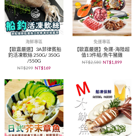
海鮮專區
免運專區
【歐嘉嚴選】3A菲律賓船
【歐嘉嚴選】免運-海陸超
釣活凍軟絲 250G/ 350G
值13件組/魚牛豬雞
/550G
NT$
2,580
NT$
1,899
NT$
299
NT$
169