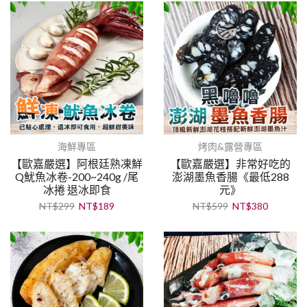
海鮮專區
烤肉&露營專區
【歐嘉嚴選】阿根廷熟凍鮮
【歐嘉嚴選】非常好吃的
Q魷魚冰卷-200~240g /尾
澎湖墨魚香腸《最低288
冰捲 退冰即食
元》
NT$
299
NT$
189
NT$
599
NT$
380