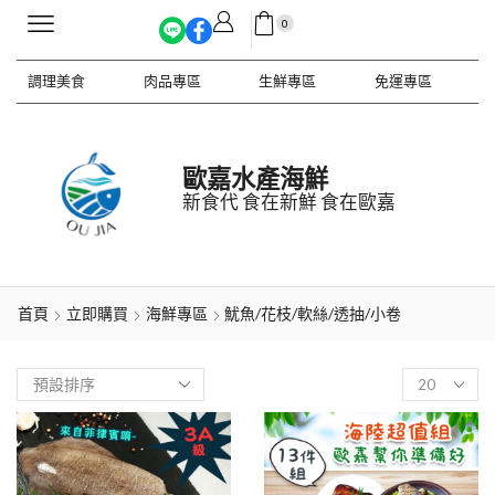
0
調理美食
肉品專區
生鮮專區
免運專區
歐嘉水產海鮮
新食代 食在新鮮 食在歐嘉
首頁
立即購買
海鮮專區
魷魚/花枝/軟絲/透抽/小卷