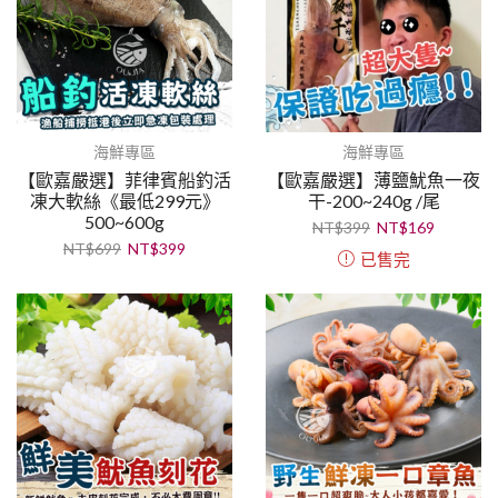
海鮮專區
海鮮專區
【歐嘉嚴選】菲律賓船釣活
【歐嘉嚴選】薄鹽魷魚一夜
凍大軟絲《最低299元》
干-200~240g /尾
500~600g
NT$
399
NT$
169
NT$
699
NT$
399
已售完