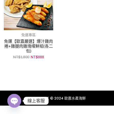
免運專區
免運【歐嘉嚴選】爆汁雞肉
捲+雞腿肉雞塊嚐鮮組(各二
包)
NT$
1,800
NT$
888
COPYRIGHT © 2024 歐嘉水產海鮮
線上客服
Open