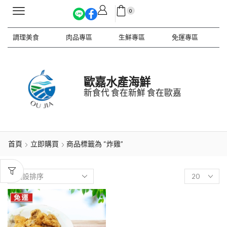
0
調理美食
肉品專區
生鮮專區
免運專區
歐嘉水產海鮮
新食代 食在新鮮 食在歐嘉
首頁
立即購買
商品標籤為 “炸雞”