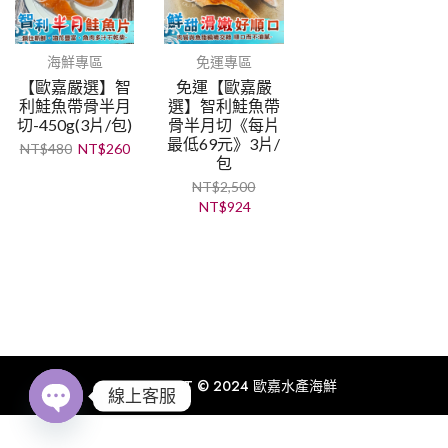
海鮮專區
免運專區
【歐嘉嚴選】智
免運【歐嘉嚴
利鮭魚帶骨半月
選】智利鮭魚帶
切-450g(3片/包)
骨半月切《每片
最低69元》3片/
NT$
480
NT$
260
包
NT$
2,500
NT$
924
COPYRIGHT © 2024 歐嘉水產海鮮
線上客服
Open