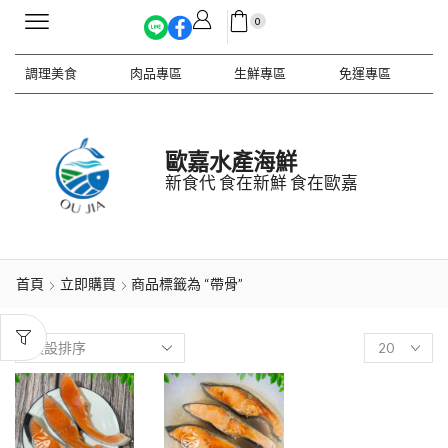
0
調理美食
肉品專區
生鮮專區
免運專區
歐嘉水產海鮮
新食代 食在新鮮 食在歐嘉
首頁
立即購買
商品標籤為 “帶骨”