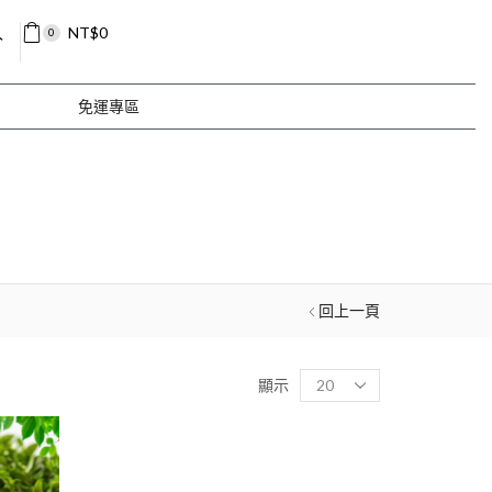
入
NT$
0
0
免運專區
回上一頁
顯示