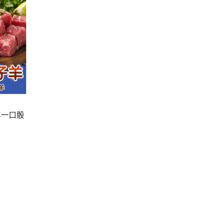
羊一口骰
》