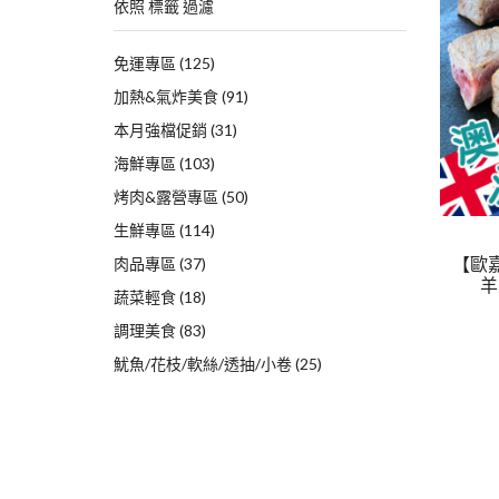
依照 標籤 過濾
免運專區
(125)
加熱&氣炸美食
(91)
本月強檔促銷
(31)
海鮮專區
(103)
烤肉&露營專區
(50)
生鮮專區
(114)
【歐
肉品專區
(37)
羊
蔬菜輕食
(18)
調理美食
(83)
魷魚/花枝/軟絲/透抽/小卷
(25)