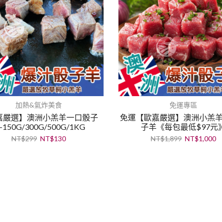
加熱&氣炸美食
免運專區
嘉嚴選】澳洲小羔羊一口骰子
免運【歐嘉嚴選】澳洲小羔
-150G/300G/500G/1KG
子羊《每包最低$97元
NT$
299
NT$
130
NT$
1,899
NT$
1,000