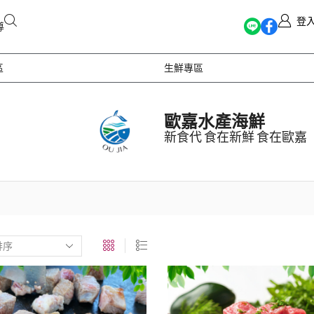
登
導
區
生鮮專區
歐嘉水產海鮮
新食代 食在新鮮 食在歐嘉