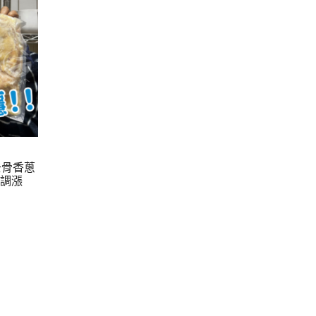
去骨香蔥
將調漲