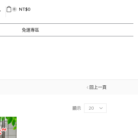
入
NT$
0
0
免運專區
回上一頁
顯示