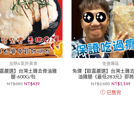
加熱&氣炸美食
免運專區
嘉嚴選】台灣土雞去骨油雞
免運【歐嘉嚴選】台灣土雞
腿-600G/包
油雞腿《最低283元》即
NT$
680
NT$
439
NT$
2,680
NT$
1,149
已售完