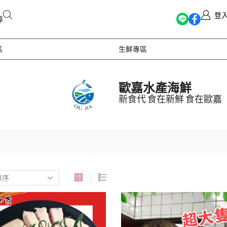
登
導
區
生鮮專區
歐嘉水產海鮮
新食代 食在新鮮 食在歐嘉