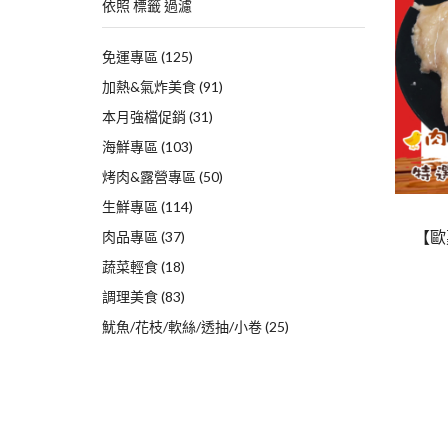
依照 標籤 過濾
免運專區
(125)
加熱&氣炸美食
(91)
本月強檔促銷
(31)
海鮮專區
(103)
烤肉&露營專區
(50)
生鮮專區
(114)
【歐
肉品專區
(37)
蔬菜輕食
(18)
調理美食
(83)
魷魚/花枝/軟絲/透抽/小卷
(25)